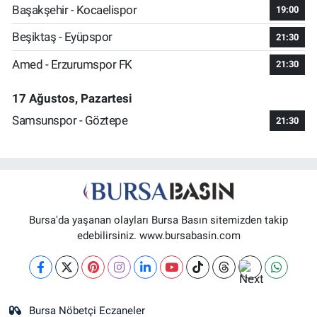
Başakşehir - Kocaelispor
19:00
Beşiktaş - Eyüpspor
21:30
Amed - Erzurumspor FK
21:30
17 Ağustos, Pazartesi
Samsunspor - Göztepe
21:30
Bursa'da yaşanan olayları Bursa Basın sitemizden takip
edebilirsiniz. www.bursabasin.com
Bursa Nöbetçi Eczaneler