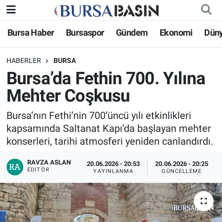
Bursa Haber
Bursaspor
Gündem
Ekonomi
Dün
Bursa Haber
Bursa Nöbetçi Eczaneler
HABERLER
BURSA
Genel
Bursa Hava Durumu
Bursa’da Fethin 700. Yılına
Politika
Bursa Namaz Vakitleri
Mehter Coşkusu
Bilim, Teknoloji
Bursa Trafik Yoğunluk Haritası
Bursa’nın Fethi’nin 700’üncü yılı etkinlikleri
kapsamında Saltanat Kapı’da başlayan mehter
KÜLTÜR-SANAT
Süper Lig Puan Durumu ve Fikstür
konserleri, tarihi atmosferi yeniden canlandırdı.
RAVZA ASLAN
Yerel
Tüm Manşetler
20.06.2026 - 20:53
20.06.2026 - 20:25
EDITÖR
YAYINLANMA
GÜNCELLEME
Bursaspor
Son Dakika Haberleri
Gündem
Haber Arşivi