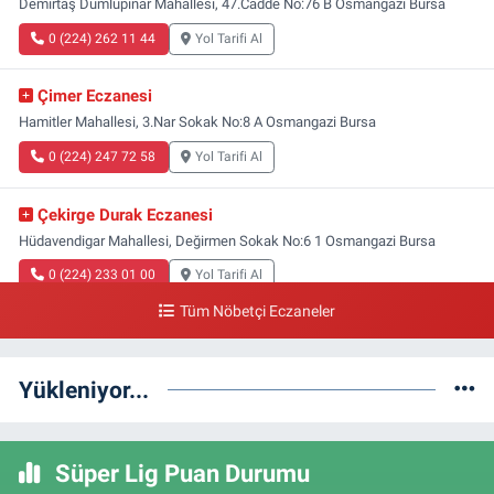
Demirtaş Dumlupınar Mahallesi, 47.Cadde No:76 B Osmangazi Bursa
0 (224) 262 11 44
Yol Tarifi Al
Çimer Eczanesi
Hamitler Mahallesi, 3.Nar Sokak No:8 A Osmangazi Bursa
0 (224) 247 72 58
Yol Tarifi Al
Çekirge Durak Eczanesi
Hüdavendigar Mahallesi, Değirmen Sokak No:6 1 Osmangazi Bursa
0 (224) 233 01 00
Yol Tarifi Al
Tüm Nöbetçi Eczaneler
Engin Eczanesi
Soğanlı Mahallesi, Sadık Ahmet Caddesi, No:408 A Osmangazi Bursa
Yükleniyor...
0 (224) 232 04 02
Yol Tarifi Al
Altınoluk Eczanesi
Süper Lig Puan Durumu
Başaran Mahallesi, Başaran Sokak No:4 Osmangazi Bursa