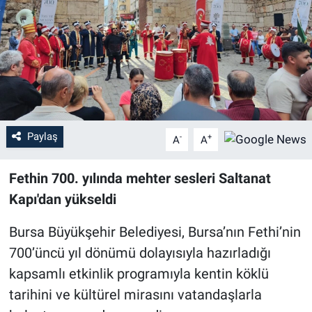
Sağlık
Eğitim
Ekonomi
Dünya
Paylaş
-
+
A
A
Teknoloji
Fethin 700. yılında mehter sesleri Saltanat
Kapı'dan yükseldi
Magazin
Bursa Büyükşehir Belediyesi, Bursa’nın Fethi’nin
Siyaset
700’üncü yıl dönümü dolayısıyla hazırladığı
kapsamlı etkinlik programıyla kentin köklü
Yaşam
tarihini ve kültürel mirasını vatandaşlarla
Spor