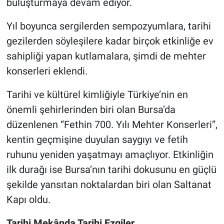
buluşturmaya devam ediyor.
Nöbetçi Eczaneler
Yıl boyunca sergilerden sempozyumlara, tarihi
gezilerden söyleşilere kadar birçok etkinliğe ev
sahipliği yapan kutlamalara, şimdi de mehter
konserleri eklendi.
Tarihi ve kültürel kimliğiyle Türkiye’nin en
önemli şehirlerinden biri olan Bursa’da
düzenlenen “Fethin 700. Yılı Mehter Konserleri”,
kentin geçmişine duyulan saygıyı ve fetih
ruhunu yeniden yaşatmayı amaçlıyor. Etkinliğin
ilk durağı ise Bursa’nın tarihi dokusunu en güçlü
şekilde yansıtan noktalardan biri olan Saltanat
Kapı oldu.
Tarihi Mekânda Tarihi Ezgiler