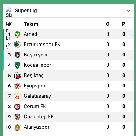
0 (224) 272 11 77
Yol Tarifi Al
Süper Lig
Kent Meydanı Eczanesi
#
Takım
O
P
Ulu Mahallesi, Ulubatlı Hasan Bulvarı No:64 A Osmangazi Bursa
Amed
0
0
1
0 (224) 251 33 44
Yol Tarifi Al
Erzurumspor FK
0
0
2
Başakşehir
0
0
3
Kocaelispor
0
0
4
Beşiktaş
0
0
5
Eyüpspor
0
0
6
Galatasaray
0
0
7
Çorum FK
0
0
8
Gaziantep FK
0
0
9
Alanyaspor
0
0
10