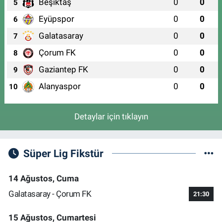
Beşiktaş
0
0
5
Aydın Eczanesi
Eyüpspor
0
0
6
İSTİKLAL MAH. İSTİKLAL CAD. NO:3(HÜRRİYET MEYDANI)
Galatasaray
0
0
7
0 (224) 246 45 99
Yol Tarifi Al
Çorum FK
0
0
8
Gaziantep FK
0
0
9
Alanyaspor
0
0
10
Detaylar için tıklayın
Süper Lig Fikstür
14 Ağustos, Cuma
Galatasaray - Çorum FK
21:30
15 Ağustos, Cumartesi