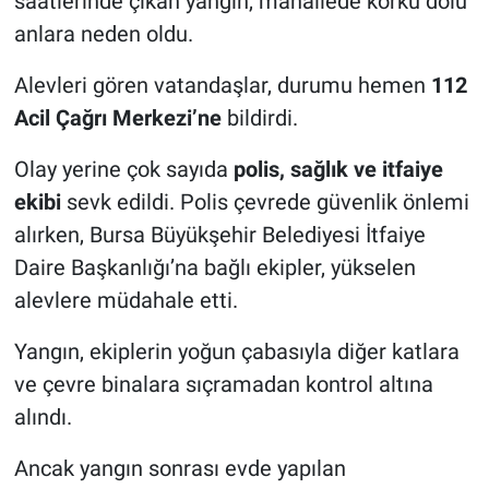
saatlerinde çıkan yangın, mahallede korku dolu
anlara neden oldu.
Nöbetçi Eczaneler
Alevleri gören vatandaşlar, durumu hemen
112
Acil Çağrı Merkezi’ne
bildirdi.
Olay yerine çok sayıda
polis, sağlık ve itfaiye
ekibi
sevk edildi. Polis çevrede güvenlik önlemi
alırken, Bursa Büyükşehir Belediyesi İtfaiye
Daire Başkanlığı’na bağlı ekipler, yükselen
alevlere müdahale etti.
Yangın, ekiplerin yoğun çabasıyla diğer katlara
ve çevre binalara sıçramadan kontrol altına
alındı.
Ancak yangın sonrası evde yapılan