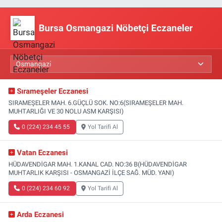
Bursa Osmangazi Nöbetçi Eczaneler
Sırameşeler Eczanesi
SIRAMEŞELER MAH. 6.GÜÇLÜ SOK. NO:6(SIRAMEŞELER MAH.
MUHTARLIĞI VE 30 NOLU ASM KARŞISI)
0 (224) 234 45 55
Yol Tarifi Al
Vatan Eczanesi
HÜDAVENDİGAR MAH. 1.KANAL CAD. NO:36 B(HÜDAVENDİGAR
MUHTARLIK KARŞISI - OSMANGAZİ İLÇE SAĞ. MÜD. YANI)
0 (224) 234 60 92
Yol Tarifi Al
Arda Eczanesi