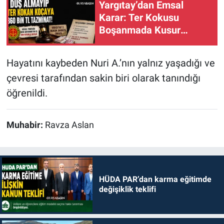
Yargıtay’dan Emsal
Karar: Ter Kokusu
Boşanmada Kusur
Sayıldı
Hayatını kaybeden Nuri A.’nın yalnız yaşadığı ve
çevresi tarafından sakin biri olarak tanındığı
öğrenildi.
Muhabir:
Ravza Aslan
HÜDA PAR’dan karma eğitimde
değişiklik teklifi