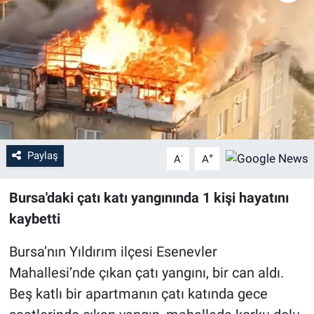
Sağlık
Eğitim
Ekonomi
Dünya
Paylaş
-
+
A
A
Teknoloji
Bursa'daki çatı katı yangınında 1 kişi hayatını
Magazin
kaybetti
Siyaset
Bursa’nın Yıldırım ilçesi Esenevler
Mahallesi’nde çıkan çatı yangını, bir can aldı.
Yaşam
Beş katlı bir apartmanın çatı katında gece
Spor