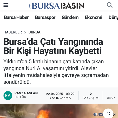
Bursa Haber
Bursaspor
Gündem
Ekonomi
Dün
Bursa Haber
Bursa Nöbetçi Eczaneler
HABERLER
BURSA
Genel
Bursa Hava Durumu
Bursa’da Çatı Yangınında
Politika
Bursa Namaz Vakitleri
Bir Kişi Hayatını Kaybetti
Bilim, Teknoloji
Bursa Trafik Yoğunluk Haritası
Yıldırım'da 5 katlı binanın çatı katında çıkan
yangında Nuri A. yaşamını yitirdi. Alevler
KÜLTÜR-SANAT
Süper Lig Puan Durumu ve Fikstür
itfaiyenin müdahalesiyle çevreye sıçramadan
söndürüldü.
Yerel
Tüm Manşetler
RAVZA ASLAN
22.06.2025 - 00:29
2
EDITÖR
YAYINLANMA
PAYLAŞIM
OKUNM
Bursaspor
Son Dakika Haberleri
Gündem
Haber Arşivi