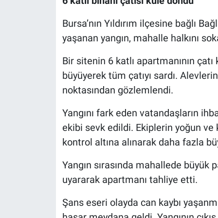
6 katlı binanı çatısı küle döndü
Bursa’nın Yıldırım ilçesine bağlı Bağ
Nöbetçi Eczaneler
yaşanan yangın, mahalle halkını sok
Bir sitenin 6 katlı apartmanının çatı
büyüyerek tüm çatıyı sardı. Alevlerin
noktasından gözlemlendi.
Yangını fark eden vatandaşların ihba
ekibi sevk edildi. Ekiplerin yoğun v
kontrol altına alınarak daha fazla 
Yangın sırasında mahallede büyük pan
uyararak apartmanı tahliye etti.
Şans eseri olayda can kaybı yaşanma
hasar meydana geldi. Yangının çıkış 