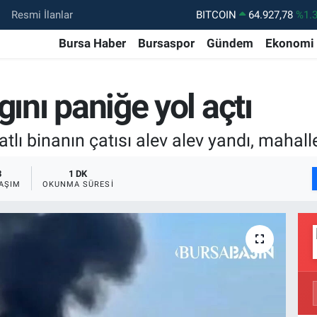
BITCOIN
64.927,78
%1.
Resmi İlanlar
DOLAR
47,5894
%0.
Bursa Haber
Bursaspor
Gündem
Ekonomi
EURO
55,0398
%-0.
STERLİN
64,1581
%0.
gını paniğe yol açtı
GRAM ALTIN
6527.85
%0.
katlı binanın çatısı alev alev yandı, mahal
BİST100
13.703
%1
3
1 DK
AŞIM
OKUNMA SÜRESI