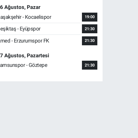
6 Ağustos, Pazar
aşakşehir - Kocaelispor
19:00
eşiktaş - Eyüpspor
21:30
med - Erzurumspor FK
21:30
7 Ağustos, Pazartesi
amsunspor - Göztepe
21:30