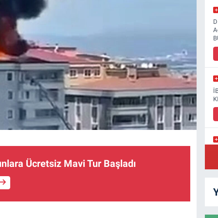
D
A
B
İ
K
G
S
ınlara Ücretsiz Mavi Tur Başladı
Y
K