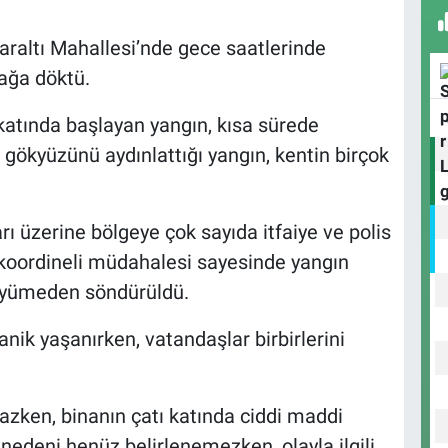
M
laraltı Mahallesi’nde gece saatlerinde
ağa döktü.
S
 katında başlayan yangın, kısa sürede
K
 gökyüzünü aydınlattığı yangın, kentin birçok
rı üzerine bölgeye çok sayıda itfaiye ve polis
H
2
e koordineli müdahalesi sayesinde yangın
A
büyümeden söndürüldü.
ik yaşanırken, vatandaşlar birbirlerini
Ç
H
zken, binanın çatı katında ciddi maddi
nedeni henüz belirlenemezken, olayla ilgili