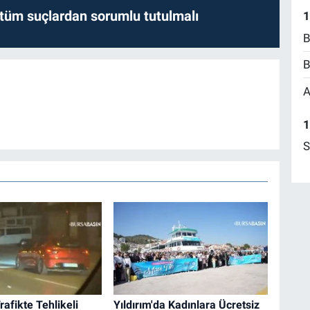
l tüm suçlardan sorumlu tutulmalı
1
B
B
A
1
S
rafikte Tehlikeli
Yıldırım'da Kadınlara Ücretsiz