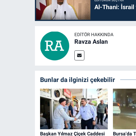
EDITÖRÜN SEÇTIĞI
Al-Thani: İsrai
EDITÖR HAKKINDA
Ravza Aslan
Bunlar da ilginizi çekebilir
Başkan Yılmaz Çiçek Caddesi
Bursa'da T