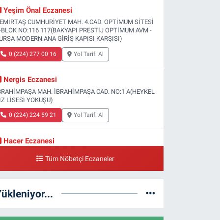
Yeşim Önal Eczanesi
EMİRTAŞ CUMHURİYET MAH. 4.CAD. OPTİMUM SİTESİ
-BLOK NO:116 117(BAKYAPI PRESTİJ OPTİMUM AVM -
URSA MODERN ANA GİRİŞ KAPISI KARŞISI)
0 (224) 277 00 16
Yol Tarifi Al
Nergis Eczanesi
BRAHİMPAŞA MAH. İBRAHİMPAŞA CAD. NO:1 A(HEYKEL
IZ LİSESİ YOKUŞU)
0 (224) 224 59 21
Yol Tarifi Al
Hacer Eczanesi
ÜLBAHÇE MAH. 2.GAMZE SOK. NO:1 A(GÜLBAHÇE
Tüm Nöbetçi Eczaneler
AĞLIK OCAĞI YANI)
0 (224) 999 11 81
Yol Tarifi Al
ükleniyor...
Dereli Eczanesi
IRCAALİ MAH. KAYALI SOK. NO:34 A(ÖZEL VM