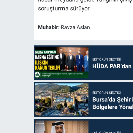
soruşturma sürüyor.
Muhabir:
Ravza Aslan
EDITÖRÜN SEÇTIĞI
HÜDA PAR’dan k
EDITÖRÜN SEÇTIĞI
Bursa’da Şehir
Bölgelere Yönel