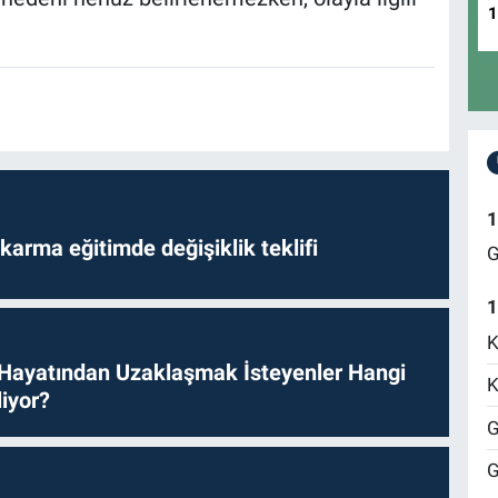
1
arma eğitimde değişiklik teklifi
G
1
K
 Hayatından Uzaklaşmak İsteyenler Hangi
K
iyor?
G
G