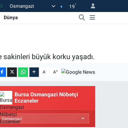
32
°
Osmangazi
19
08
Dünya
02
16
54
le sakinleri büyük korku yaşadı.
1
-
+
A
A
Bursa Osmangazi Nöbetçi
Eczaneler