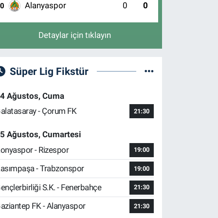
Alanyaspor
0
0
10
Detaylar için tıklayın
Süper Lig Fikstür
4 Ağustos, Cuma
alatasaray - Çorum FK
21:30
5 Ağustos, Cumartesi
onyaspor - Rizespor
19:00
asımpaşa - Trabzonspor
19:00
ençlerbirliği S.K. - Fenerbahçe
21:30
aziantep FK - Alanyaspor
21:30