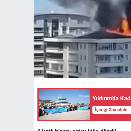
Sağlık
Eğitim
Ekonomi
Dünya
Teknoloji
Magazin
Yıldırım'da Kad
Siyaset
İçeriği Görüntüle
Yaşam
Spor