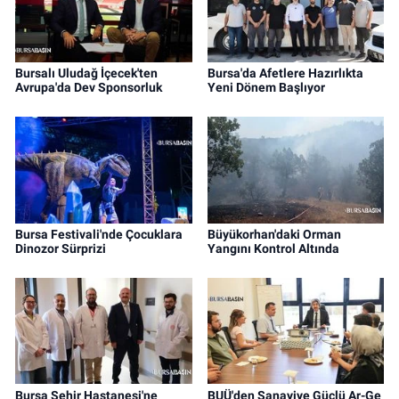
Bursalı Uludağ İçecek'ten
Bursa'da Afetlere Hazırlıkta
Avrupa'da Dev Sponsorluk
Yeni Dönem Başlıyor
Bursa Festivali'nde Çocuklara
Büyükorhan'daki Orman
Dinozor Sürprizi
Yangını Kontrol Altında
Bursa Şehir Hastanesi'ne
BUÜ'den Sanayiye Güçlü Ar-Ge