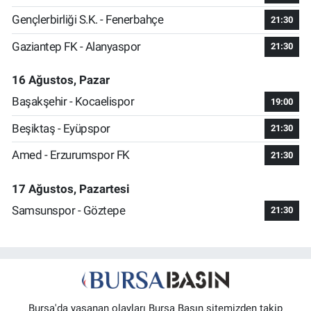
Gençlerbirliği S.K. - Fenerbahçe
21:30
Gaziantep FK - Alanyaspor
21:30
16 Ağustos, Pazar
Başakşehir - Kocaelispor
19:00
Beşiktaş - Eyüpspor
21:30
Amed - Erzurumspor FK
21:30
17 Ağustos, Pazartesi
Samsunspor - Göztepe
21:30
Bursa'da yaşanan olayları Bursa Basın sitemizden takip