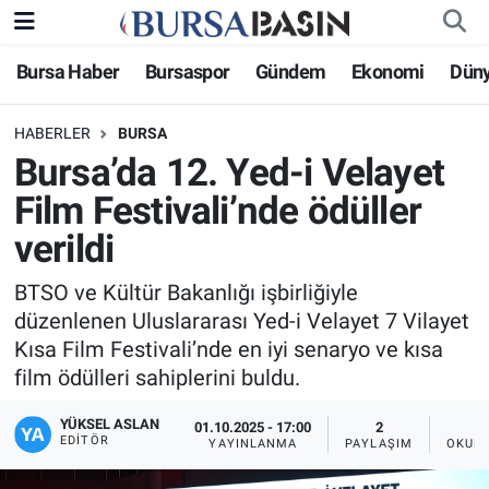
Bursa Haber
Bursaspor
Gündem
Ekonomi
Dün
Bursa Haber
Bursa Nöbetçi Eczaneler
HABERLER
BURSA
Genel
Bursa Hava Durumu
Bursa’da 12. Yed-i Velayet
Politika
Bursa Namaz Vakitleri
Film Festivali’nde ödüller
verildi
Bilim, Teknoloji
Bursa Trafik Yoğunluk Haritası
BTSO ve Kültür Bakanlığı işbirliğiyle
KÜLTÜR-SANAT
Süper Lig Puan Durumu ve Fikstür
düzenlenen Uluslararası Yed-i Velayet 7 Vilayet
Kısa Film Festivali’nde en iyi senaryo ve kısa
Yerel
Tüm Manşetler
film ödülleri sahiplerini buldu.
Bursaspor
Son Dakika Haberleri
YÜKSEL ASLAN
01.10.2025 - 17:00
2
EDITÖR
YAYINLANMA
PAYLAŞIM
OKUNM
Gündem
Haber Arşivi