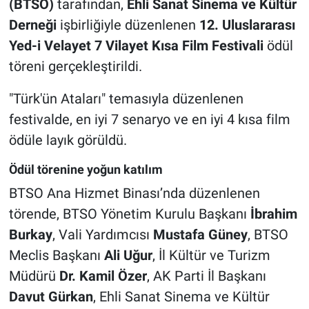
(BTSO)
tarafından,
Ehli Sanat Sinema ve Kültür
Derneği
işbirliğiyle düzenlenen
12. Uluslararası
Nöbetçi Eczaneler
Yed-i Velayet 7 Vilayet Kısa Film Festivali
ödül
töreni gerçekleştirildi.
"Türk'ün Ataları" temasıyla düzenlenen
festivalde, en iyi 7 senaryo ve en iyi 4 kısa film
ödüle layık görüldü.
Ödül törenine yoğun katılım
BTSO Ana Hizmet Binası’nda düzenlenen
törende, BTSO Yönetim Kurulu Başkanı
İbrahim
Burkay
, Vali Yardımcısı
Mustafa Güney
, BTSO
Meclis Başkanı
Ali Uğur
, İl Kültür ve Turizm
Müdürü
Dr. Kamil Özer
, AK Parti İl Başkanı
Davut Gürkan
, Ehli Sanat Sinema ve Kültür