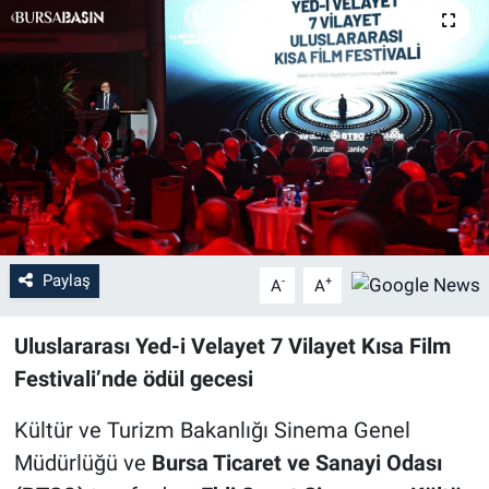
Sağlık
Eğitim
Ekonomi
Dünya
Teknoloji
Paylaş
-
+
A
A
Magazin
Uluslararası Yed-i Velayet 7 Vilayet Kısa Film
Siyaset
Festivali’nde ödül gecesi
Kültür ve Turizm Bakanlığı Sinema Genel
Yaşam
Müdürlüğü ve
Bursa Ticaret ve Sanayi Odası
Spor