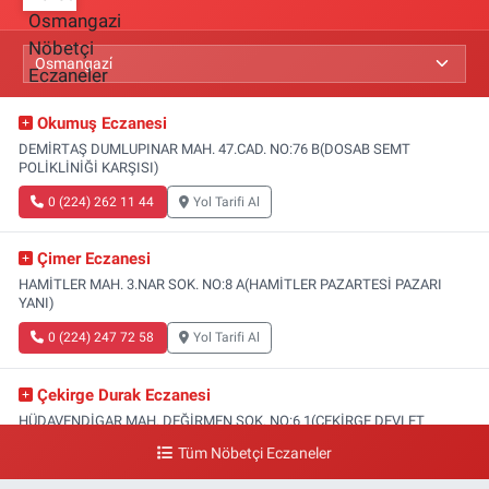
Okumuş Eczanesi
DEMİRTAŞ DUMLUPINAR MAH. 47.CAD. NO:76 B(DOSAB SEMT
POLİKLİNİĞİ KARŞISI)
0 (224) 262 11 44
Yol Tarifi Al
Çimer Eczanesi
HAMİTLER MAH. 3.NAR SOK. NO:8 A(HAMİTLER PAZARTESİ PAZARI
YANI)
0 (224) 247 72 58
Yol Tarifi Al
Çekirge Durak Eczanesi
HÜDAVENDİGAR MAH. DEĞİRMEN SOK. NO:6 1(ÇEKİRGE DEVLET
HASTANESİ ALTI)
Tüm Nöbetçi Eczaneler
0 (224) 233 01 00
Yol Tarifi Al