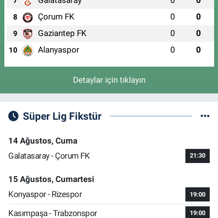
Galatasaray
0
0
7
Çorum FK
0
0
8
Gaziantep FK
0
0
9
Alanyaspor
0
0
10
Detaylar için tıklayın
Süper Lig Fikstür
14 Ağustos, Cuma
Galatasaray - Çorum FK
21:30
15 Ağustos, Cumartesi
Konyaspor - Rizespor
19:00
Kasımpaşa - Trabzonspor
19:00