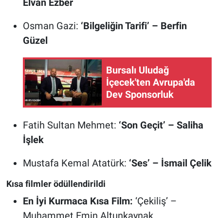
Elvan Ezber
Osman Gazi:
‘Bilgeliğin Tarifi’ – Berfin
Güzel
Bursalı Uludağ
İçecek'ten Avrupa'da
Dev Sponsorluk
Fatih Sultan Mehmet:
‘Son Geçit’ – Saliha
İşlek
Mustafa Kemal Atatürk:
‘Ses’ – İsmail Çelik
Kısa filmler ödüllendirildi
En İyi Kurmaca Kısa Film:
‘Çekiliş’ –
Muhammet Emin Altunkaynak