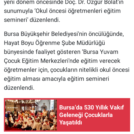
yeni dönem öncesinde Doç. Dr. Özgür Bolat'ın
sunumuyla ‘Okul öncesi öğretmenleri eğitim
Nöbetçi Eczaneler
semineri' düzenlendi.
Bursa Büyükşehir Belediyesi'nin öncülüğünde,
Hayat Boyu Öğrenme Şube Müdürlüğü
bünyesinde faaliyet gösteren ‘Bursa Yuvam
Çocuk Eğitim Merkezleri'nde eğitim verecek
öğretmenler için, çocukların nitelikli okul öncesi
eğitim alması amacıyla eğitim semineri
düzenlendi.
Bursa’da 530 Yıllık Vakıf
Geleneği Çocuklarla
Yaşatıldı