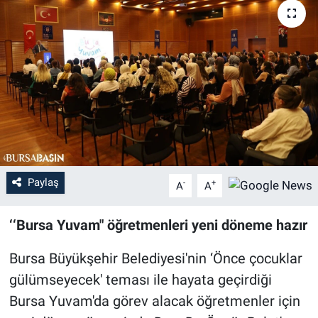
Sağlık
Eğitim
Ekonomi
Dünya
Teknoloji
Paylaş
-
+
A
A
Magazin
‘‘Bursa Yuvam" öğretmenleri yeni döneme hazır
Siyaset
Bursa Büyükşehir Belediyesi'nin ‘Önce çocuklar
gülümseyecek' teması ile hayata geçirdiği
Yaşam
Bursa Yuvam'da görev alacak öğretmenler için
Spor