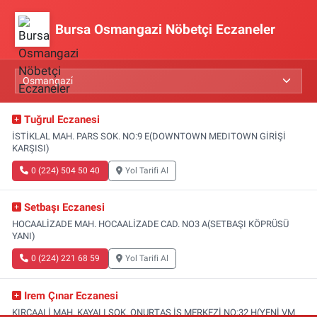
Bursa Osmangazi Nöbetçi Eczaneler
Tuğrul Eczanesi
İSTİKLAL MAH. PARS SOK. NO:9 E(DOWNTOWN MEDITOWN GİRİŞİ
KARŞISI)
0 (224) 504 50 40
Yol Tarifi Al
Setbaşı Eczanesi
HOCAALİZADE MAH. HOCAALİZADE CAD. NO3 A(SETBAŞI KÖPRÜSÜ
YANI)
0 (224) 221 68 59
Yol Tarifi Al
Irem Çınar Eczanesi
KIRCAALİ MAH. KAYALI SOK. ONURTAŞ İŞ MERKEZİ NO:32 H(YENİ VM