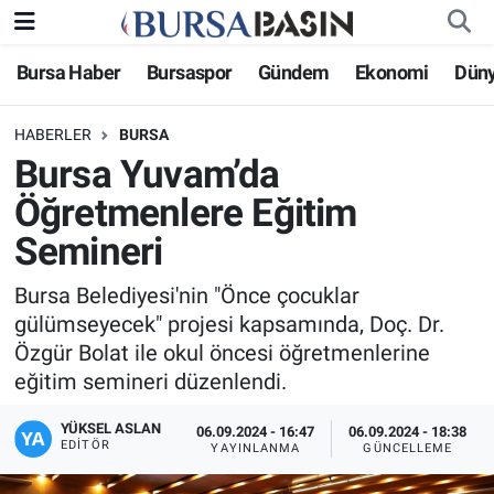
Bursa Haber
Bursaspor
Gündem
Ekonomi
Dün
Bursa Haber
Bursa Nöbetçi Eczaneler
HABERLER
BURSA
Genel
Bursa Hava Durumu
Bursa Yuvam’da
Politika
Bursa Namaz Vakitleri
Öğretmenlere Eğitim
Semineri
Bilim, Teknoloji
Bursa Trafik Yoğunluk Haritası
Bursa Belediyesi'nin "Önce çocuklar
KÜLTÜR-SANAT
Süper Lig Puan Durumu ve Fikstür
gülümseyecek" projesi kapsamında, Doç. Dr.
Özgür Bolat ile okul öncesi öğretmenlerine
Yerel
Tüm Manşetler
eğitim semineri düzenlendi.
Bursaspor
Son Dakika Haberleri
YÜKSEL ASLAN
06.09.2024 - 16:47
06.09.2024 - 18:38
EDITÖR
YAYINLANMA
GÜNCELLEME
Gündem
Haber Arşivi