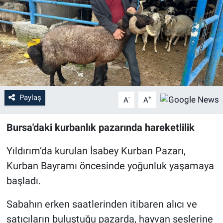
Sağlık
Eğitim
Ekonomi
Dünya
Paylaş
-
+
A
A
Teknoloji
Bursa'daki kurbanlık pazarında hareketlilik
Magazin
Yıldırım’da kurulan İsabey Kurban Pazarı,
Kurban Bayramı öncesinde yoğunluk yaşamaya
Siyaset
başladı.
Yaşam
Sabahın erken saatlerinden itibaren alıcı ve
satıcıların buluştuğu pazarda, hayvan seslerine
Spor