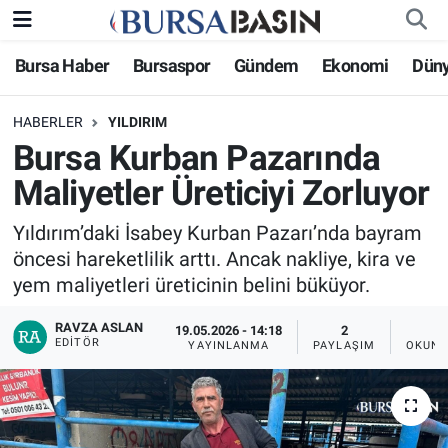
Bursa Haber
Bursaspor
Gündem
Ekonomi
Dün
Bursa Haber
Bursa Nöbetçi Eczaneler
HABERLER
YILDIRIM
Genel
Bursa Hava Durumu
Bursa Kurban Pazarında
Politika
Bursa Namaz Vakitleri
Maliyetler Üreticiyi Zorluyor
Bilim, Teknoloji
Bursa Trafik Yoğunluk Haritası
Yıldırım’daki İsabey Kurban Pazarı’nda bayram
öncesi hareketlilik arttı. Ancak nakliye, kira ve
KÜLTÜR-SANAT
Süper Lig Puan Durumu ve Fikstür
yem maliyetleri üreticinin belini büküyor.
RAVZA ASLAN
Yerel
Tüm Manşetler
19.05.2026 - 14:18
2
EDITÖR
YAYINLANMA
PAYLAŞIM
OKUNM
Bursaspor
Son Dakika Haberleri
Gündem
Haber Arşivi