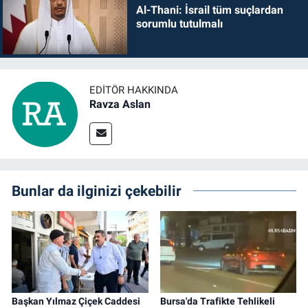
Al-Thani: İsrail tüm suçlardan
sorumlu tutulmalı
EDITÖR HAKKINDA
Ravza Aslan
Bunlar da ilginizi çekebilir
Başkan Yılmaz Çiçek Caddesi
Bursa'da Trafikte Tehlikeli