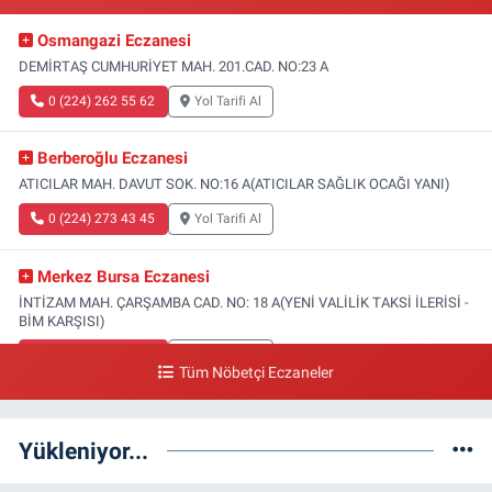
Osmangazi Eczanesi
DEMİRTAŞ CUMHURİYET MAH. 201.CAD. NO:23 A
0 (224) 262 55 62
Yol Tarifi Al
Berberoğlu Eczanesi
ATICILAR MAH. DAVUT SOK. NO:16 A(ATICILAR SAĞLIK OCAĞI YANI)
0 (224) 273 43 45
Yol Tarifi Al
Merkez Bursa Eczanesi
İNTİZAM MAH. ÇARŞAMBA CAD. NO: 18 A(YENİ VALİLİK TAKSİ İLERİSİ -
BİM KARŞISI)
0 (224) 253 13 19
Yol Tarifi Al
Tüm Nöbetçi Eczaneler
Güneş Eczanesi
FATİH MAH. DOĞAN CAD. NO:61(BEŞYOL ALTI - FATİH ASM VE KIZ
Yükleniyor...
TEKNİK LİSESİ YANI)
0 (224) 256 36 76
Yol Tarifi Al