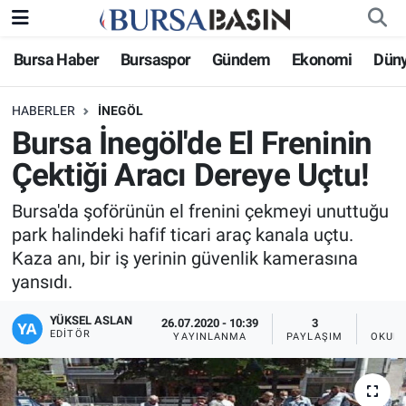
Bursa Haber
Bursaspor
Gündem
Ekonomi
Dün
Bursa Haber
Bursa Nöbetçi Eczaneler
HABERLER
İNEGÖL
Genel
Bursa Hava Durumu
Bursa İnegöl'de El Freninin
Politika
Bursa Namaz Vakitleri
Çektiği Aracı Dereye Uçtu!
Bilim, Teknoloji
Bursa Trafik Yoğunluk Haritası
Bursa'da şoförünün el frenini çekmeyi unuttuğu
park halindeki hafif ticari araç kanala uçtu.
KÜLTÜR-SANAT
Süper Lig Puan Durumu ve Fikstür
Kaza anı, bir iş yerinin güvenlik kamerasına
yansıdı.
Yerel
Tüm Manşetler
YÜKSEL ASLAN
26.07.2020 - 10:39
3
EDITÖR
YAYINLANMA
PAYLAŞIM
OKUNM
Bursaspor
Son Dakika Haberleri
Gündem
Haber Arşivi