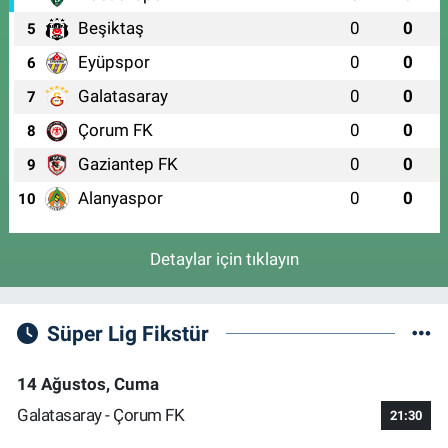
Beşiktaş
0
0
5
Eyüpspor
0
0
6
Galatasaray
0
0
7
Çorum FK
0
0
8
Gaziantep FK
0
0
9
Alanyaspor
0
0
10
Detaylar için tıklayın
Süper Lig Fikstür
14 Ağustos, Cuma
Galatasaray - Çorum FK
21:30