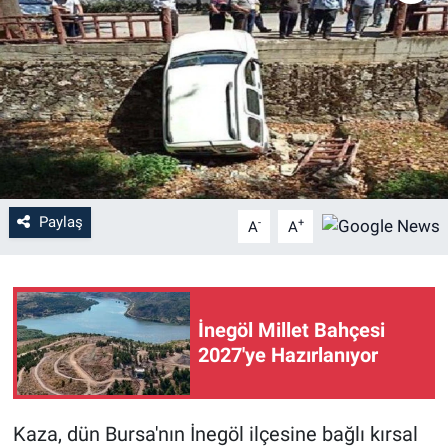
Sağlık
Eğitim
Ekonomi
Dünya
Paylaş
-
+
A
A
Teknoloji
Magazin
İnegöl Millet Bahçesi
Siyaset
2027'ye Hazırlanıyor
Yaşam
Kaza, dün Bursa'nın İnegöl ilçesine bağlı kırsal
Spor