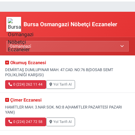
Bursa Osmangazi Nöbetçi Eczaneler
Okumuş Eczanesi
DEMİRTAŞ DUMLUPINAR MAH. 47.CAD. NO:76 B(DOSAB SEMT
POLİKLİNİĞİ KARŞISI)
0 (224) 262 11 44
Yol Tarifi Al
Çimer Eczanesi
HAMİTLER MAH. 3.NAR SOK. NO:8 A(HAMİTLER PAZARTESİ PAZARI
YANI)
0 (224) 247 72 58
Yol Tarifi Al