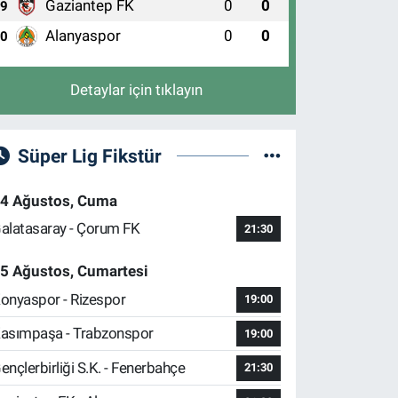
Gaziantep FK
0
0
9
Alanyaspor
0
0
10
Uluçınar Eczanesi
EMİRTAŞ CUMHURİYET MAH. KÜÇÜK SANAYİ 3.CAD.
O:57 A(DEMİRTAŞ İSMAİL HAKKI BURSEVİ KIZ
Detaylar için tıklayın
NADOLU İMAM HATİP LİSESİ KARŞISI)
0 (224) 262 93 21
Yol Tarifi Al
Süper Lig Fikstür
4 Ağustos, Cuma
alatasaray - Çorum FK
21:30
5 Ağustos, Cumartesi
onyaspor - Rizespor
19:00
asımpaşa - Trabzonspor
19:00
ençlerbirliği S.K. - Fenerbahçe
21:30