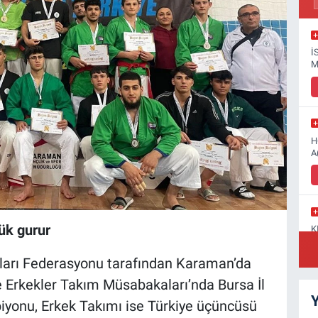
İ
M
H
A
ük gurur
K
N
G
ları Federasyonu tarafından Karaman’da
 Erkekler Takım Müsabakaları’nda Bursa İl
Y
yonu, Erkek Takımı ise Türkiye üçüncüsü