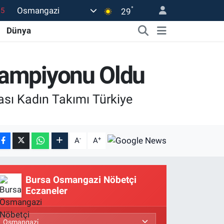
°
Osmangazi
29
18
Dünya
32
38
 Şampiyonu Oldu
0
14
sı Kadın Takımı Türkiye
-
+
A
A
Bursa Osmangazi Nöbetçi
Eczaneler