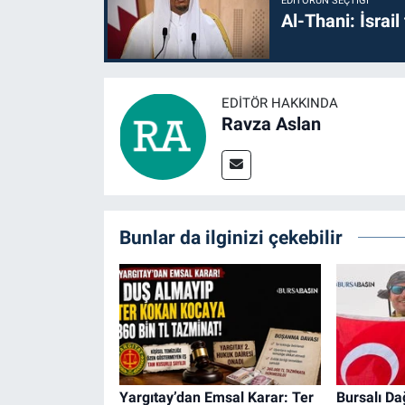
EDITÖRÜN SEÇTIĞI
Al-Thani: İsrai
EDITÖR HAKKINDA
Ravza Aslan
Bunlar da ilginizi çekebilir
Yargıtay’dan Emsal Karar: Ter
Bursalı Da