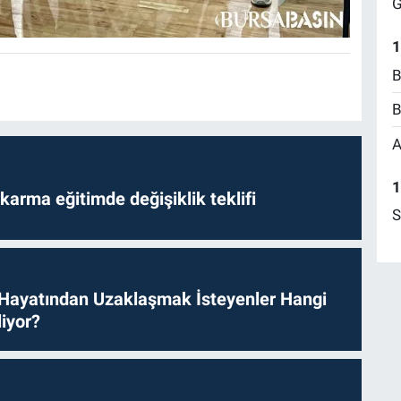
G
1
B
B
A
1
arma eğitimde değişiklik teklifi
S
 Hayatından Uzaklaşmak İsteyenler Hangi
iyor?