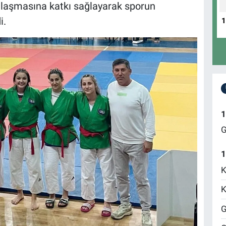
laşmasına katkı sağlayarak sporun
i.
D
N
A
1
G
1
K
K
G