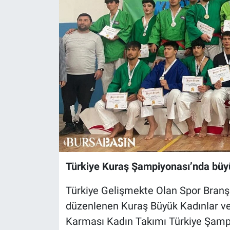
Sağlık
Eğitim
Ekonomi
Dünya
Teknoloji
Magazin
Türkiye Kuraş Şampiyonası’nda büy
Siyaset
Türkiye Gelişmekte Olan Spor Branş
Yaşam
düzenlenen Kuraş Büyük Kadınlar ve
Karması Kadın Takımı Türkiye Şampi
Spor