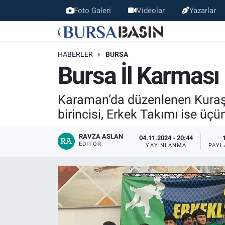
Foto Galeri
Videolar
Yazarlar
Bursa Haber
Bursa Nöbetçi Eczaneler
HABERLER
BURSA
Genel
Bursa Hava Durumu
Bursa İl Karması
Politika
Bursa Namaz Vakitleri
Karaman’da düzenlenen Kuraş 
birincisi, Erkek Takımı ise üçü
Bilim, Teknoloji
Bursa Trafik Yoğunluk Haritası
RAVZA ASLAN
04.11.2024 - 20:44
KÜLTÜR-SANAT
Süper Lig Puan Durumu ve Fikstür
EDITÖR
YAYINLANMA
PAYL
Yerel
Tüm Manşetler
Bursaspor
Son Dakika Haberleri
Gündem
Haber Arşivi