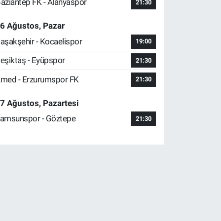
aziantep FK - Alanyaspor
21:30
6 Ağustos, Pazar
aşakşehir - Kocaelispor
19:00
eşiktaş - Eyüpspor
21:30
med - Erzurumspor FK
21:30
7 Ağustos, Pazartesi
amsunspor - Göztepe
21:30