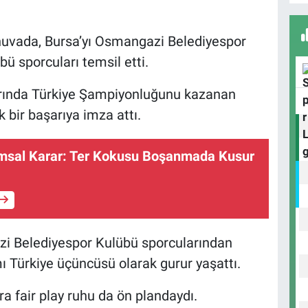
S
S
rnuvada, Bursa’yı Osmangazi Belediyespor
ü sporcuları temsil etti.
arında Türkiye Şampiyonluğunu kazanan
Y
O
 bir başarıya imza attı.
Emsal Karar: Ter Kokusu Boşanmada Kusur
H
K
zi Belediyespor Kulübü sporcularından
ı Türkiye üçüncüsü olarak gurur yaşattı.
H
O
ra fair play ruhu da ön plandaydı.