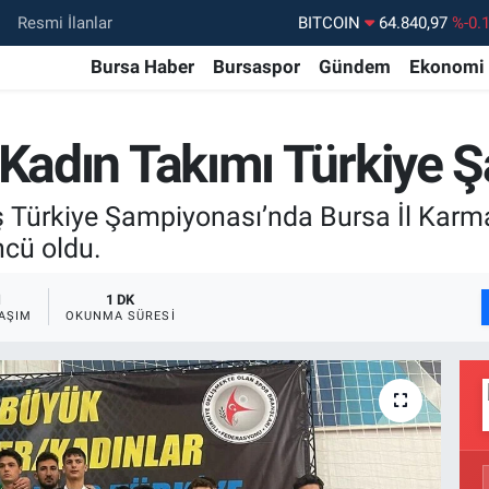
Resmi İlanlar
DOLAR
47,7436
%0.
Bursa Haber
Bursaspor
Gündem
Ekonomi
EURO
55,2510
%0.
STERLİN
64,4811
%0.
 Kadın Takımı Türkiye
GRAM ALTIN
6660.55
%
BİST100
13.779
%-
Türkiye Şampiyonası’nda Bursa İl Karma
ncü oldu.
1
1 DK
AŞIM
OKUNMA SÜRESI