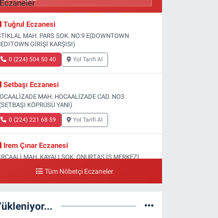
Tuğrul Eczanesi
STİKLAL MAH. PARS SOK. NO:9 E(DOWNTOWN
EDITOWN GİRİŞİ KARŞISI)
0 (224) 504 50 40
Yol Tarifi Al
Setbaşı Eczanesi
OCAALİZADE MAH. HOCAALİZADE CAD. NO3
(SETBAŞI KÖPRÜSÜ YANI)
0 (224) 221 68 59
Yol Tarifi Al
Irem Çınar Eczanesi
IRCAALİ MAH. KAYALI SOK. ONURTAŞ İŞ MERKEZİ
O:32 H(YENİ VM MEDİCAL PARK HASTANESİ ACİL
Tüm Nöbetçi Eczaneler
İRİŞİ)
0 (224) 253 73 52
Yol Tarifi Al
ükleniyor...
Yeni Gökçe Eczanesi