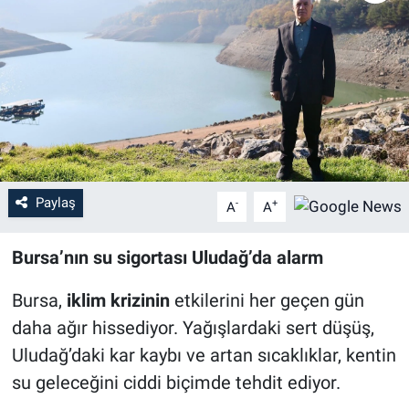
Sağlık
Eğitim
Ekonomi
Dünya
Paylaş
-
+
A
A
Teknoloji
Bursa’nın su sigortası Uludağ’da alarm
Magazin
Bursa,
iklim krizinin
etkilerini her geçen gün
Siyaset
daha ağır hissediyor. Yağışlardaki sert düşüş,
Uludağ’daki kar kaybı ve artan sıcaklıklar, kentin
Yaşam
su geleceğini ciddi biçimde tehdit ediyor.
Spor