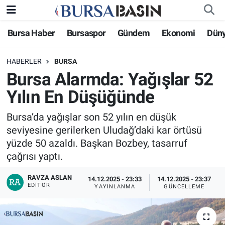
Bursa Haber
Bursaspor
Gündem
Ekonomi
Dün
Bursa Haber
Bursa Nöbetçi Eczaneler
HABERLER
BURSA
Genel
Bursa Hava Durumu
Bursa Alarmda: Yağışlar 52
Politika
Bursa Namaz Vakitleri
Yılın En Düşüğünde
Bilim, Teknoloji
Bursa Trafik Yoğunluk Haritası
Bursa’da yağışlar son 52 yılın en düşük
seviyesine gerilerken Uludağ’daki kar örtüsü
KÜLTÜR-SANAT
Süper Lig Puan Durumu ve Fikstür
yüzde 50 azaldı. Başkan Bozbey, tasarruf
çağrısı yaptı.
Yerel
Tüm Manşetler
RAVZA ASLAN
14.12.2025 - 23:33
14.12.2025 - 23:37
EDITÖR
YAYINLANMA
GÜNCELLEME
Bursaspor
Son Dakika Haberleri
Gündem
Haber Arşivi