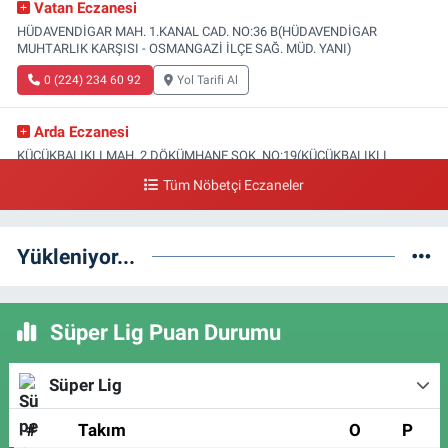
Vatan Eczanesi
HÜDAVENDİGAR MAH. 1.KANAL CAD. NO:36 B(HÜDAVENDİGAR
MUHTARLIK KARŞISI - OSMANGAZİ İLÇE SAĞ. MÜD. YANI)
0 (224) 234 60 92
Yol Tarifi Al
Arda Eczanesi
KÜÇÜKBALIKLI MAH. 2.DÖKÜMHANE SOK. NO:19(KÜÇÜKBALIKLI
SAĞLIK OCAĞI YANI)
Tüm Nöbetçi Eczaneler
0 (224) 215 35 15
Yol Tarifi Al
Yükleniyor...
Türsel Eczanesi
HAMİTLER MAH. 1.FATİH CAD. NO:23 C(YUNUSELİ TOKİ ÜSTÜ-YENİ
KAPALI PAZAR KARŞISI)
Süper Lig Puan Durumu
0 (224) 249 46 47
Yol Tarifi Al
Ebru Eczanesi
Süper Lig
DEMİRTAŞ CUMHURİYET MAH. SAĞLIK SOK. B-BLOK NO:16
A(DEMİRTAŞ AİLE SAĞLIĞI MERKEZİ KARŞISI)
#
Takım
O
P