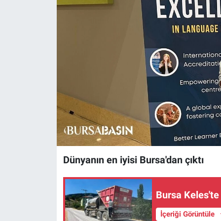
Sağlık
Eğitim
Ekonomi
Dünya
Teknoloji
Magazin
Dünyanın en iyisi Bursa'dan çıktı
Siyaset
Yaşam
Bursa Keles'te
İçeriği Görüntüle
Spor