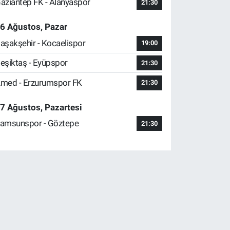
aziantep FK - Alanyaspor
21:30
6 Ağustos, Pazar
aşakşehir - Kocaelispor
19:00
eşiktaş - Eyüpspor
21:30
med - Erzurumspor FK
21:30
7 Ağustos, Pazartesi
amsunspor - Göztepe
21:30