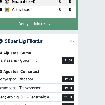
Gaziantep FK
0
0
9
Alanyaspor
0
0
10
Detaylar için tıklayın
Süper Lig Fikstür
4 Ağustos, Cuma
alatasaray - Çorum FK
21:30
5 Ağustos, Cumartesi
onyaspor - Rizespor
19:00
asımpaşa - Trabzonspor
19:00
ençlerbirliği S.K. - Fenerbahçe
21:30