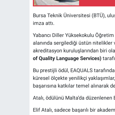
Nöbetçi Eczaneler
Bursa Teknik Üniversitesi (BTÜ), ulu
imza attı.
Yabancı Diller Yüksekokulu Öğretim Gö
alanında sergilediği üstün nitelikler v
akreditasyon kuruluşlarından biri ol
of Quality Language Services)
taraf
Bu prestijli ödül, EAQUALS tarafından
küresel ölçekte yenilikçi yaklaşıml
başarısına katkılar temel alınarak de
Atalı, ödülünü Malta’da düzenlenen 
Elif Atalı, sadece başarılı bir akad