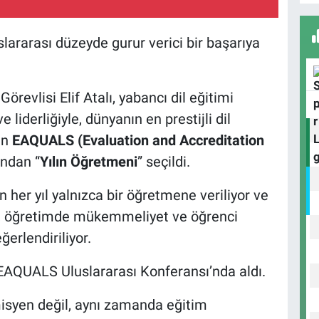
A
slararası düzeyde gurur verici bir başarıya
B
revlisi Elif Atalı, yabancı dil eğitimi
S
e liderliğiyle, dünyanın en prestijli dil
an
EAQUALS (Evaluation and Accreditation
ından “
Yılın Öğretmeni
” seçildi.
U
N
 her yıl yalnızca bir öğretmene veriliyor ve
Y
ar, öğretimde mükemmeliyet ve öğrenci
ğerlendiriliyor.
EAQUALS Uluslararası Konferansı’nda aldı.
emisyen değil, aynı zamanda eğitim