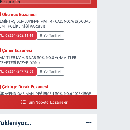
Okumuş Eczanesi
EMİRTAŞ DUMLUPINAR MAH. 47.CAD. NO:76 B(DOSAB
EMT POLİKLİNİĞİ KARŞISI)
0 (224) 262 11 44
Yol Tarifi Al
Çimer Eczanesi
AMİTLER MAH. 3.NAR SOK. NO:8 A(HAMİTLER
AZARTESİ PAZARI YANI)
0 (224) 247 72 58
Yol Tarifi Al
Çekirge Durak Eczanesi
ÜDAVENDİGAR MAH. DEĞİRMEN SOK. NO:6 1(ÇEKİRGE
EVLET HASTANESİ ALTI)
Tüm Nöbetçi Eczaneler
0 (224) 233 01 00
Yol Tarifi Al
ükleniyor...
Engin Eczanesi
OĞANLI MAH. SADIK AHMET CAD. NO:408