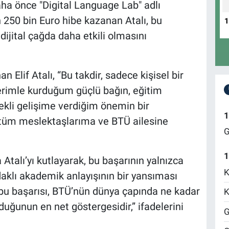
Daha önce "Digital Language Lab" adlı
n 250 bin Euro hibe kazanan Atalı, bu
dijital çağda daha etkili olmasını
n Elif Atalı, “Bu takdir, sadece kişisel bir
erimle kurduğum güçlü bağın, eğitim
kli gelişime verdiğim önemin bir
1
tüm meslektaşlarıma ve BTÜ ailesine
G
1
Atalı’yı kutlayarak, bu başarının yalnızca
K
odaklı akademik anlayışının bir yansıması
 bu başarısı, BTÜ’nün dünya çapında ne kadar
K
uğunun en net göstergesidir,” ifadelerini
G