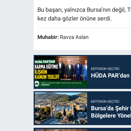
Bu başarı, yalnızca Bursa’nın değil, 
kez daha gözler önüne serdi.
Muhabir:
Ravza Aslan
EDITÖRÜN SEÇTIĞI
HÜDA PAR’dan k
EDITÖRÜN SEÇTIĞI
Bursa’da Şehir
Bölgelere Yönel