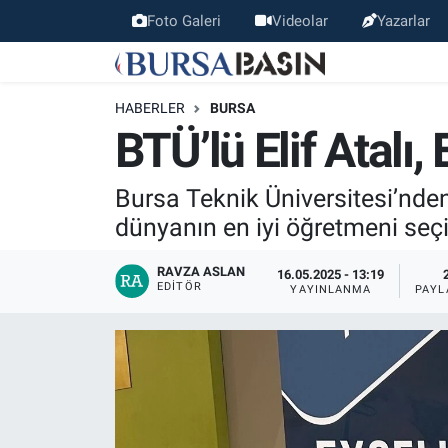
Foto Galeri
Videolar
Yazarlar
Bursa Haber
Bursa Nöbetçi Eczaneler
HABERLER
BURSA
Genel
Bursa Hava Durumu
BTÜ’lü Elif Atalı
Politika
Bursa Namaz Vakitleri
Bursa Teknik Üniversitesi’nden
dünyanın en iyi öğretmeni seçi
Bilim, Teknoloji
Bursa Trafik Yoğunluk Haritası
RAVZA ASLAN
16.05.2025 - 13:19
KÜLTÜR-SANAT
Süper Lig Puan Durumu ve Fikstür
EDITÖR
YAYINLANMA
PAYL
Yerel
Tüm Manşetler
Bursaspor
Son Dakika Haberleri
Gündem
Haber Arşivi