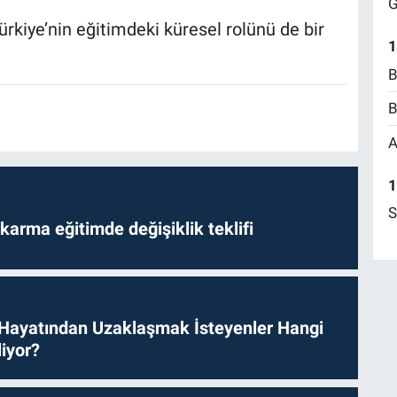
G
Türkiye’nin eğitimdeki küresel rolünü de bir
1
B
B
A
1
S
arma eğitimde değişiklik teklifi
 Hayatından Uzaklaşmak İsteyenler Hangi
iyor?