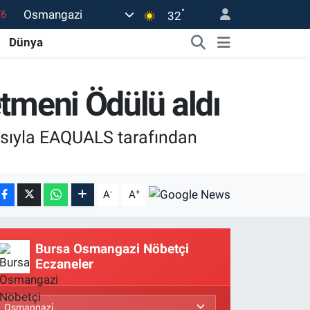
76
°
Osmangazi
32
17
Dünya
01
02
etmeni Ödülü aldı
12
arısıyla EAQUALS tarafından
4
-
+
A
A
Bursa Osmangazi Nöbetçi
Eczaneler