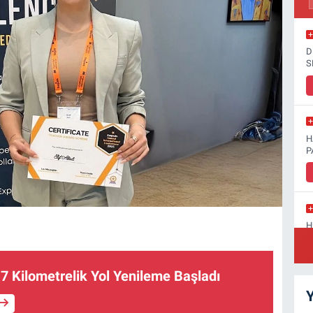
D
S
H
P
H
D
 7 Kilometrelik Yol Yenileme Başladı
Y
S