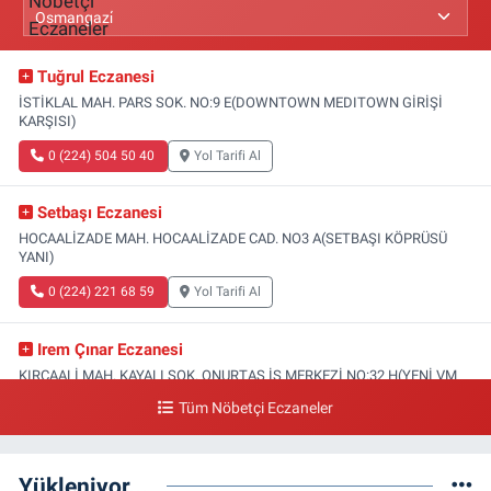
Tuğrul Eczanesi
İSTİKLAL MAH. PARS SOK. NO:9 E(DOWNTOWN MEDITOWN GİRİŞİ
KARŞISI)
0 (224) 504 50 40
Yol Tarifi Al
Setbaşı Eczanesi
HOCAALİZADE MAH. HOCAALİZADE CAD. NO3 A(SETBAŞI KÖPRÜSÜ
YANI)
0 (224) 221 68 59
Yol Tarifi Al
Irem Çınar Eczanesi
KIRCAALİ MAH. KAYALI SOK. ONURTAŞ İŞ MERKEZİ NO:32 H(YENİ VM
MEDİCAL PARK HASTANESİ ACİL GİRİŞİ)
Tüm Nöbetçi Eczaneler
0 (224) 253 73 52
Yol Tarifi Al
Yükleniyor...
Yeni Gökçe Eczanesi