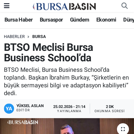
Bursa Haber
Bursaspor
Gündem
Ekonomi
Dün
Bursa Haber
Bursa Nöbetçi Eczaneler
HABERLER
BURSA
Genel
Bursa Hava Durumu
BTSO Meclisi Bursa
Politika
Bursa Namaz Vakitleri
Business School’da
Bilim, Teknoloji
Bursa Trafik Yoğunluk Haritası
BTSO Meclisi, Bursa Business School’da
toplandı. Başkan İbrahim Burkay, “Şirketlerin en
KÜLTÜR-SANAT
Süper Lig Puan Durumu ve Fikstür
büyük sermayesi bilgi ve adaptasyon kabiliyeti”
dedi.
Yerel
Tüm Manşetler
YÜKSEL ASLAN
25.02.2026 - 21:14
2 DK
EDITÖR
YAYINLANMA
OKUNMA SÜRESI
Bursaspor
Son Dakika Haberleri
Gündem
Haber Arşivi