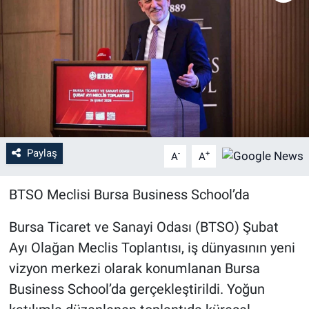
Sağlık
Eğitim
Ekonomi
Dünya
Paylaş
-
+
A
A
Teknoloji
BTSO Meclisi Bursa Business School’da
Magazin
Bursa Ticaret ve Sanayi Odası (BTSO) Şubat
Siyaset
Ayı Olağan Meclis Toplantısı, iş dünyasının yeni
vizyon merkezi olarak konumlanan Bursa
Yaşam
Business School’da gerçekleştirildi. Yoğun
Spor