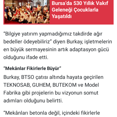
Bursa’da 530 Yıllık Vakıf
Geleneği Çocuklarla
Yaşatıldı
“Bilgiye yatırım yapmadığımız takdirde ağır
bedeller ödeyebiliriz” diyen Burkay, işletmelerin
en büyük sermayesinin artık adaptasyon gücü
olduğunu ifade etti.
“Mekânlar Fikirlerle Büyür”
Burkay, BTSO çatısı altında hayata geçirilen
TEKNOSAB, GUHEM, BUTEKOM ve Model
Fabrika gibi projelerin bu vizyonun somut
adımları olduğunu belirtti.
“Mekânları betonla değil, içindeki fikirlerle