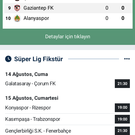
Uluçınar Eczanesi
Gaziantep FK
0
0
9
DEMİRTAŞ CUMHURİYET MAH. KÜÇÜK SANAYİ 3.CAD. NO:57
A(DEMİRTAŞ İSMAİL HAKKI BURSEVİ KIZ ANADOLU İMAM HATİP
Alanyaspor
0
0
10
LİSESİ KARŞISI)
0 (224) 262 93 21
Yol Tarifi Al
Detaylar için tıklayın
Süper Lig Fikstür
14 Ağustos, Cuma
Galatasaray - Çorum FK
21:30
15 Ağustos, Cumartesi
Konyaspor - Rizespor
19:00
Kasımpaşa - Trabzonspor
19:00
Gençlerbirliği S.K. - Fenerbahçe
21:30