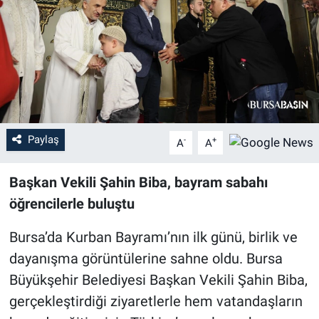
Sağlık
Eğitim
Ekonomi
Dünya
Paylaş
-
+
A
A
Teknoloji
Başkan Vekili Şahin Biba, bayram sabahı
öğrencilerle buluştu
Magazin
Bursa’da Kurban Bayramı’nın ilk günü, birlik ve
Siyaset
dayanışma görüntülerine sahne oldu. Bursa
Büyükşehir Belediyesi Başkan Vekili Şahin Biba,
Yaşam
gerçekleştirdiği ziyaretlerle hem vatandaşların
Spor