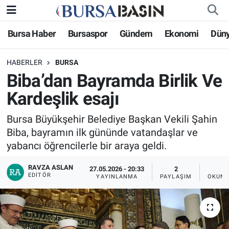
Bursa Haber
Bursaspor
Gündem
Ekonomi
Dün
Bursa Haber
Bursa Nöbetçi Eczaneler
HABERLER
BURSA
Genel
Bursa Hava Durumu
Biba’dan Bayramda Birlik Ve
Politika
Bursa Namaz Vakitleri
Kardeşlik esajı
Bilim, Teknoloji
Bursa Trafik Yoğunluk Haritası
Bursa Büyükşehir Belediye Başkan Vekili Şahin
Biba, bayramın ilk gününde vatandaşlar ve
KÜLTÜR-SANAT
Süper Lig Puan Durumu ve Fikstür
yabancı öğrencilerle bir araya geldi.
RAVZA ASLAN
Yerel
Tüm Manşetler
27.05.2026 - 20:33
2
EDITÖR
YAYINLANMA
PAYLAŞIM
OKUNM
Bursaspor
Son Dakika Haberleri
Gündem
Haber Arşivi