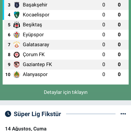
Başakşehir
0
0
ARİTMİ OSMANGAZİ HASTANESİ ACİL YANI)
3
0 (224) 251 33 44
Yol Tarifi Al
Kocaelispor
0
0
4
Beşiktaş
0
0
5
Eyüpspor
0
0
6
Galatasaray
0
0
7
Çorum FK
0
0
8
Gaziantep FK
0
0
9
Alanyaspor
0
0
10
Detaylar için tıklayın
Süper Lig Fikstür
14 Ağustos, Cuma