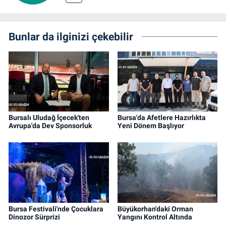
Bunlar da ilginizi çekebilir
Bursalı Uludağ İçecek'ten
Bursa'da Afetlere Hazırlıkta
Avrupa'da Dev Sponsorluk
Yeni Dönem Başlıyor
Bursa Festivali'nde Çocuklara
Büyükorhan'daki Orman
Dinozor Sürprizi
Yangını Kontrol Altında