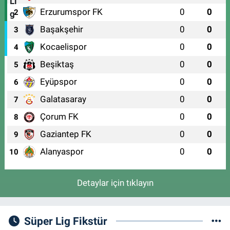
Kent Meydanı Eczanesi
Erzurumspor FK
0
0
2
ULU MAH. ULUBATLI HASAN BULVARI (ANKARA YOLU) NO:64 A(ÖZEL
Başakşehir
0
0
ARİTMİ OSMANGAZİ HASTANESİ ACİL YANI)
3
0 (224) 251 33 44
Yol Tarifi Al
Kocaelispor
0
0
4
Beşiktaş
0
0
5
Eyüpspor
0
0
6
Galatasaray
0
0
7
Çorum FK
0
0
8
Gaziantep FK
0
0
9
Alanyaspor
0
0
10
Detaylar için tıklayın
Süper Lig Fikstür