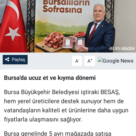
Sağlık
Eğitim
Ekonomi
Dünya
Paylaş
-
+
A
A
Teknoloji
Bursa'da ucuz et ve kıyma dönemi
Magazin
Bursa Büyükşehir Belediyesi iştiraki BESAŞ,
hem yerel üreticilere destek sunuyor hem de
Siyaset
vatandaşların kaliteli et ürünlerine daha uygun
fiyatlarla ulaşmasını sağlıyor.
Yaşam
Bursa genelinde 5 ayrı mağazada satışa
Spor