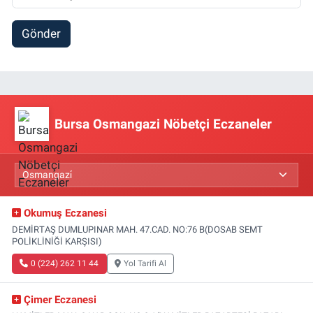
Gönder
Bursa Osmangazi Nöbetçi Eczaneler
Okumuş Eczanesi
DEMİRTAŞ DUMLUPINAR MAH. 47.CAD. NO:76 B(DOSAB SEMT
POLİKLİNİĞİ KARŞISI)
0 (224) 262 11 44
Yol Tarifi Al
Çimer Eczanesi