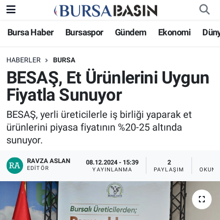
Bursa Haber
Bursaspor
Gündem
Ekonomi
Dün
Bursa Haber
Bursa Nöbetçi Eczaneler
HABERLER
BURSA
Genel
Bursa Hava Durumu
BESAŞ, Et Ürünlerini Uygun
Politika
Bursa Namaz Vakitleri
Fiyatla Sunuyor
Bilim, Teknoloji
Bursa Trafik Yoğunluk Haritası
BESAŞ, yerli üreticilerle iş birliği yaparak et
ürünlerini piyasa fiyatının %20-25 altında
KÜLTÜR-SANAT
Süper Lig Puan Durumu ve Fikstür
sunuyor.
RAVZA ASLAN
Yerel
Tüm Manşetler
08.12.2024 - 15:39
2
EDITÖR
YAYINLANMA
PAYLAŞIM
OKUNM
Bursaspor
Son Dakika Haberleri
Gündem
Haber Arşivi