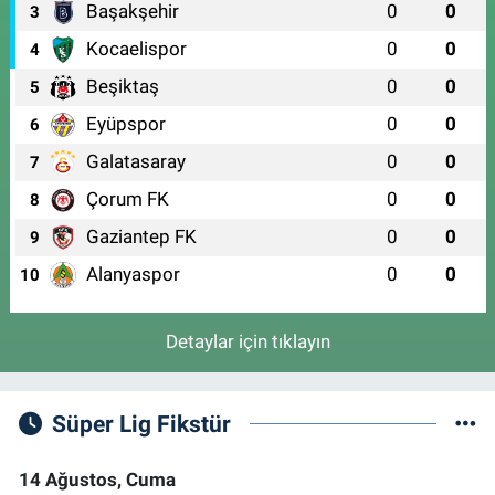
Başakşehir
0
0
ARİTMİ OSMANGAZİ HASTANESİ ACİL YANI)
3
0 (224) 251 33 44
Yol Tarifi Al
Kocaelispor
0
0
4
Beşiktaş
0
0
5
Eyüpspor
0
0
6
Galatasaray
0
0
7
Çorum FK
0
0
8
Gaziantep FK
0
0
9
Alanyaspor
0
0
10
Detaylar için tıklayın
Süper Lig Fikstür
14 Ağustos, Cuma