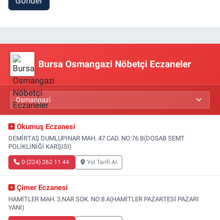
Gönder
Bursa Osmangazi Nöbetçi Eczaneler
Okumuş Eczanesi
DEMİRTAŞ DUMLUPINAR MAH. 47.CAD. NO:76 B(DOSAB SEMT
POLİKLİNİĞİ KARŞISI)
0 (224) 262 11 44
Yol Tarifi Al
Çimer Eczanesi
HAMİTLER MAH. 3.NAR SOK. NO:8 A(HAMİTLER PAZARTESİ PAZARI
YANI)