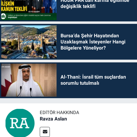
HÜDA PAR’dan karma eğitimde
değişiklik teklifi
Bursa’da Şehir Hayatından
Uzaklaşmak İsteyenler Hangi
Bölgelere Yöneliyor?
Al-Thani: İsrail tüm suçlardan
sorumlu tutulmalı
EDITÖR HAKKINDA
Ravza Aslan