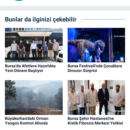
Bunlar da ilginizi çekebilir
Bursa'da Afetlere Hazırlıkta
Bursa Festivali'nde Çocuklara
Yeni Dönem Başlıyor
Dinozor Sürprizi
Büyükorhan'daki Orman
Bursa Şehir Hastanesi'ne
Yangını Kontrol Altında
Kistik Fibrozis Merkezi Yetkisi