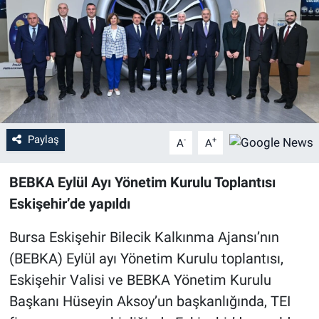
Sağlık
Eğitim
Ekonomi
Dünya
Paylaş
-
+
A
A
Teknoloji
BEBKA Eylül Ayı Yönetim Kurulu Toplantısı
Eskişehir’de yapıldı
Magazin
Bursa Eskişehir Bilecik Kalkınma Ajansı’nın
Siyaset
(BEBKA) Eylül ayı Yönetim Kurulu toplantısı,
Eskişehir Valisi ve BEBKA Yönetim Kurulu
Yaşam
Başkanı Hüseyin Aksoy’un başkanlığında, TEI
Spor