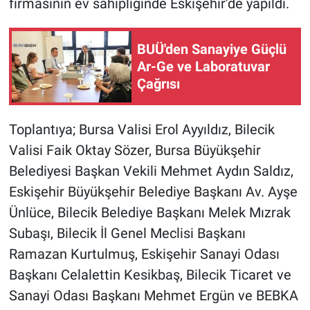
firmasının ev sahipliğinde Eskişehir’de yapıldı.
Nöbetçi Eczaneler
BUÜ'den Sanayiye Güçlü
Ar-Ge ve Laboratuvar
Çağrısı
Toplantıya; Bursa Valisi Erol Ayyıldız, Bilecik
Valisi Faik Oktay Sözer, Bursa Büyükşehir
Belediyesi Başkan Vekili Mehmet Aydın Saldız,
Eskişehir Büyükşehir Belediye Başkanı Av. Ayşe
Ünlüce, Bilecik Belediye Başkanı Melek Mızrak
Subaşı, Bilecik İl Genel Meclisi Başkanı
Ramazan Kurtulmuş, Eskişehir Sanayi Odası
Başkanı Celalettin Kesikbaş, Bilecik Ticaret ve
Sanayi Odası Başkanı Mehmet Ergün ve BEBKA