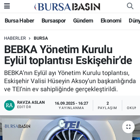
Bursa Haber
Bursaspor
Gündem
Ekonomi
Dün
Bursa Haber
Bursa Nöbetçi Eczaneler
HABERLER
BURSA
Genel
Bursa Hava Durumu
BEBKA Yönetim Kurulu
Politika
Bursa Namaz Vakitleri
Eylül toplantısı Eskişehir’de
Bilim, Teknoloji
Bursa Trafik Yoğunluk Haritası
BEBKA’nın Eylül ayı Yönetim Kurulu toplantısı,
Eskişehir Valisi Hüseyin Aksoy’un başkanlığında
KÜLTÜR-SANAT
Süper Lig Puan Durumu ve Fikstür
ve TEI’nin ev sahipliğinde gerçekleştirildi.
RAVZA ASLAN
Yerel
Tüm Manşetler
16.09.2025 - 16:27
2
EDITÖR
YAYINLANMA
PAYLAŞIM
OKUNM
Bursaspor
Son Dakika Haberleri
Gündem
Haber Arşivi