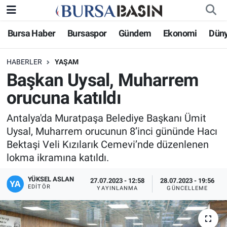
Bursa Haber
Bursaspor
Gündem
Ekonomi
Dün
Bursa Haber
Bursa Nöbetçi Eczaneler
HABERLER
YAŞAM
Genel
Bursa Hava Durumu
Başkan Uysal, Muharrem
Politika
Bursa Namaz Vakitleri
orucuna katıldı
Bilim, Teknoloji
Bursa Trafik Yoğunluk Haritası
Antalya'da Muratpaşa Belediye Başkanı Ümit
Uysal, Muharrem orucunun 8’inci gününde Hacı
KÜLTÜR-SANAT
Süper Lig Puan Durumu ve Fikstür
Bektaşi Veli Kızılarık Cemevi’nde düzenlenen
lokma ikramına katıldı.
Yerel
Tüm Manşetler
YÜKSEL ASLAN
27.07.2023 - 12:58
28.07.2023 - 19:56
EDITÖR
YAYINLANMA
GÜNCELLEME
Bursaspor
Son Dakika Haberleri
Gündem
Haber Arşivi