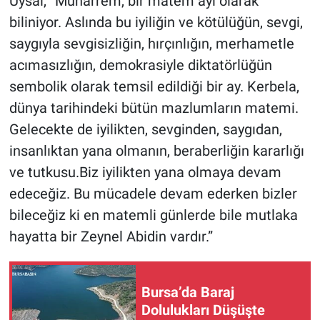
Uysal, “Muharrem, bir matem ayı olarak
biliniyor. Aslında bu iyiliğin ve kötülüğün, sevgi,
Nöbetçi Eczaneler
saygıyla sevgisizliğin, hırçınlığın, merhametle
acımasızlığın, demokrasiyle diktatörlüğün
sembolik olarak temsil edildiği bir ay. Kerbela,
dünya tarihindeki bütün mazlumların matemi.
Gelecekte de iyilikten, sevginden, saygıdan,
insanlıktan yana olmanın, beraberliğin kararlığı
ve tutkusu.Biz iyilikten yana olmaya devam
edeceğiz. Bu mücadele devam ederken bizler
bileceğiz ki en matemli günlerde bile mutlaka
hayatta bir Zeynel Abidin vardır.”
Bursa’da Baraj
Dolulukları Düşüşte