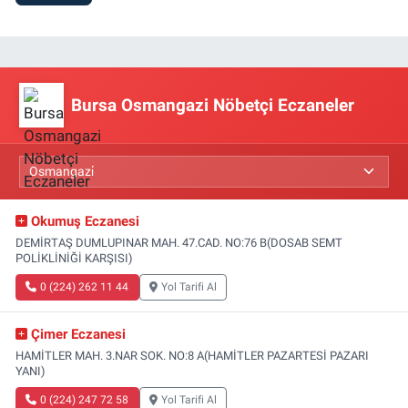
Bursa Osmangazi Nöbetçi Eczaneler
Okumuş Eczanesi
DEMİRTAŞ DUMLUPINAR MAH. 47.CAD. NO:76 B(DOSAB SEMT
POLİKLİNİĞİ KARŞISI)
0 (224) 262 11 44
Yol Tarifi Al
Çimer Eczanesi
HAMİTLER MAH. 3.NAR SOK. NO:8 A(HAMİTLER PAZARTESİ PAZARI
YANI)
0 (224) 247 72 58
Yol Tarifi Al