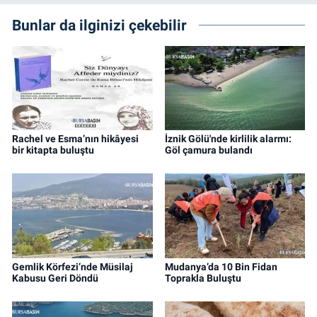
Bunlar da ilginizi çekebilir
Rachel ve Esma’nın hikâyesi
İznik Gölü'nde kirlilik alarmı:
bir kitapta buluştu
Göl çamura bulandı
Gemlik Körfezi’nde Müsilaj
Mudanya’da 10 Bin Fidan
Kabusu Geri Döndü
Toprakla Buluştu