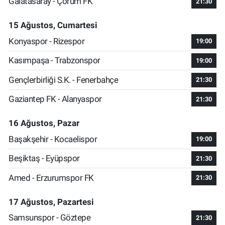
Galatasaray - Çorum FK
21:30
15 Ağustos, Cumartesi
Konyaspor - Rizespor
19:00
Kasımpaşa - Trabzonspor
19:00
Gençlerbirliği S.K. - Fenerbahçe
21:30
Gaziantep FK - Alanyaspor
21:30
16 Ağustos, Pazar
Başakşehir - Kocaelispor
19:00
Beşiktaş - Eyüpspor
21:30
Amed - Erzurumspor FK
21:30
17 Ağustos, Pazartesi
Samsunspor - Göztepe
21:30