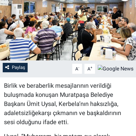
Sağlık
Eğitim
Ekonomi
Dünya
Paylaş
-
+
A
A
Teknoloji
Birlik ve beraberlik mesajlarının verildiği
Magazin
buluşmada konuşan Muratpaşa Belediye
Başkanı Ümit Uysal, Kerbela’nın haksızlığa,
Siyaset
adaletsizliğekarşı çıkmanın ve başkaldırının
Yaşam
sesi olduğunu ifade etti.
Spor