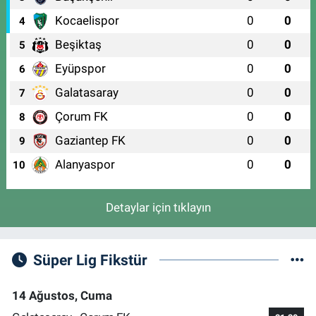
0 (224) 251 33 44
Yol Tarifi Al
Kocaelispor
0
0
4
Beşiktaş
0
0
5
Eyüpspor
0
0
6
Galatasaray
0
0
7
Çorum FK
0
0
8
Gaziantep FK
0
0
9
Alanyaspor
0
0
10
Detaylar için tıklayın
Süper Lig Fikstür
14 Ağustos, Cuma