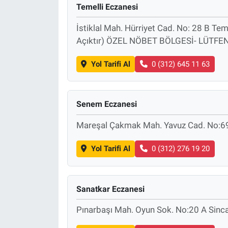
Temelli Eczanesi
Sağlık
İstiklal Mah. Hürriyet Cad. No: 28 B Te
Açıktır) ÖZEL NÖBET BÖLGESİ- LÜTFE
Eğitim
Yol Tarifi Al
0 (312) 645 11 63
Ekonomi
Dünya
Senem Eczanesi
Teknoloji
Mareşal Çakmak Mah. Yavuz Cad. No:69
Magazin
Yol Tarifi Al
0 (312) 276 19 20
Siyaset
Sanatkar Eczanesi
Yaşam
Pınarbaşı Mah. Oyun Sok. No:20 A Sinc
Spor