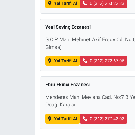
Yol Tarifi Al
0 (312) 263 22 33
Nöbetçi Eczaneler
Yeni Sevinç Eczanesi
G.O.P. Mah. Mehmet Akif Ersoy Cd. No:6
Gimsa)
Yol Tarifi Al
0 (312) 272 67 06
Ebru Ekinci Eczanesi
Menderes Mah. Mevlana Cad. No:7 B Ye
Ocağı Karşısı
Yol Tarifi Al
0 (312) 277 42 02