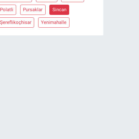
Polatli
Pursaklar
Sincan
Şereflikoçhisar
Yenimahalle