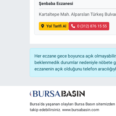
Şenbaba Eczanesi
Sağlık
Kartaltepe Mah. Alparslan Türkeş Bulv
Eğitim
Yol Tarifi Al
0 (312) 876 15 55
Ekonomi
Dünya
Her eczane gece boyunca açık olmayabilir, 
Teknoloji
beklenmedik durumlar nedeniyle nöbete ge
eczanenin açık olduğunu telefon aracılığıyla 
Magazin
Siyaset
Yaşam
Bursa'da yaşanan olayları Bursa Basın sitemizden
takip edebilirsiniz. www.bursabasin.com
Spor