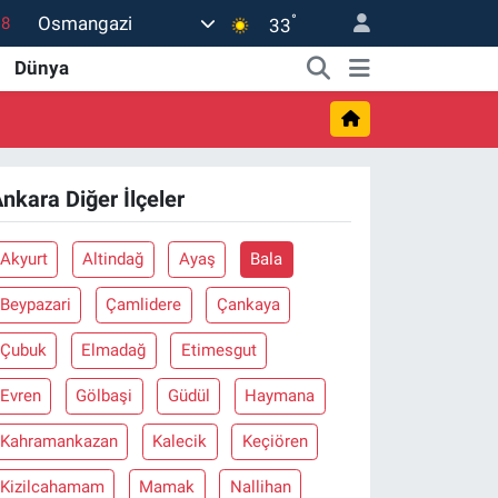
°
Osmangazi
18
33
18
Dünya
32
38
03
nkara Diğer İlçeler
14
Akyurt
Altindağ
Ayaş
Bala
Beypazari
Çamlidere
Çankaya
Çubuk
Elmadağ
Etimesgut
Evren
Gölbaşi
Güdül
Haymana
Kahramankazan
Kalecik
Keçiören
Kizilcahamam
Mamak
Nallihan