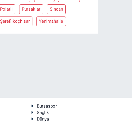
Polatli
Pursaklar
Sincan
Şereflikoçhisar
Yenimahalle
Bursaspor
Sağlık
Dünya