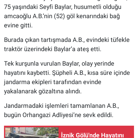
75 yaşındaki Seyfi Baylar, husumetli olduğu
Nöbetçi Eczaneler
amcaoğlu A.B.’nin (52) göl kenarındaki bağ
evine gitti.
Burada çıkan tartışmada A.B., evindeki tüfekle
traktör üzerindeki Baylar’a ateş etti.
Tek kurşunla vurulan Baylar, olay yerinde
hayatını kaybetti. Şüpheli A.B., kısa süre içinde
jandarma ekipleri tarafından evinde
yakalanarak gözaltına alındı.
Jandarmadaki işlemleri tamamlanan A.B.,
bugün Orhangazi Adliyesi’ne sevk edildi.
İznik Gölü'nde Hayatını