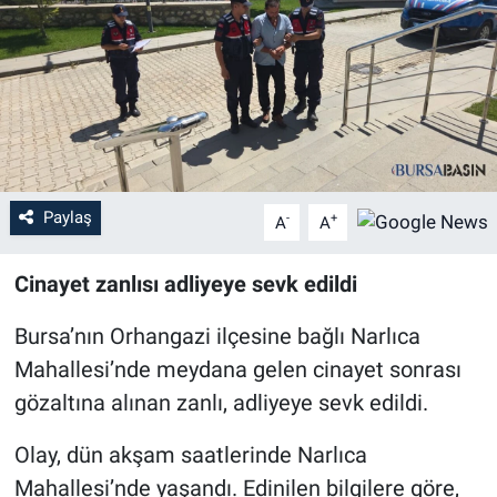
Sağlık
Eğitim
Ekonomi
Dünya
Paylaş
-
+
A
A
Teknoloji
Cinayet zanlısı adliyeye sevk edildi
Magazin
Bursa’nın Orhangazi ilçesine bağlı Narlıca
Mahallesi’nde meydana gelen cinayet sonrası
Siyaset
gözaltına alınan zanlı, adliyeye sevk edildi.
Yaşam
Olay, dün akşam saatlerinde Narlıca
Mahallesi’nde yaşandı. Edinilen bilgilere göre,
Spor