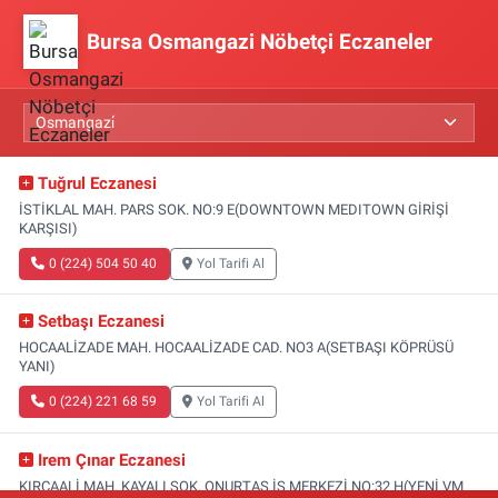
Bursa Osmangazi Nöbetçi Eczaneler
Tuğrul Eczanesi
İSTİKLAL MAH. PARS SOK. NO:9 E(DOWNTOWN MEDITOWN GİRİŞİ
KARŞISI)
0 (224) 504 50 40
Yol Tarifi Al
Setbaşı Eczanesi
HOCAALİZADE MAH. HOCAALİZADE CAD. NO3 A(SETBAŞI KÖPRÜSÜ
YANI)
0 (224) 221 68 59
Yol Tarifi Al
Irem Çınar Eczanesi
KIRCAALİ MAH. KAYALI SOK. ONURTAŞ İŞ MERKEZİ NO:32 H(YENİ VM