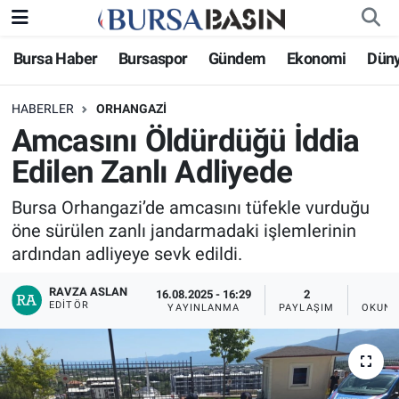
Bursa Haber
Bursaspor
Gündem
Ekonomi
Dün
Bursa Haber
Bursa Nöbetçi Eczaneler
HABERLER
ORHANGAZI
Genel
Bursa Hava Durumu
Amcasını Öldürdüğü İddia
Politika
Bursa Namaz Vakitleri
Edilen Zanlı Adliyede
Bilim, Teknoloji
Bursa Trafik Yoğunluk Haritası
Bursa Orhangazi’de amcasını tüfekle vurduğu
öne sürülen zanlı jandarmadaki işlemlerinin
KÜLTÜR-SANAT
Süper Lig Puan Durumu ve Fikstür
ardından adliyeye sevk edildi.
RAVZA ASLAN
Yerel
Tüm Manşetler
16.08.2025 - 16:29
2
EDITÖR
YAYINLANMA
PAYLAŞIM
OKUNM
Bursaspor
Son Dakika Haberleri
Gündem
Haber Arşivi