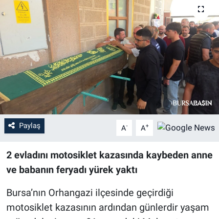
Sağlık
Eğitim
Ekonomi
Dünya
Teknoloji
Paylaş
-
+
A
A
Magazin
2 evladını motosiklet kazasında kaybeden anne
Siyaset
ve babanın feryadı yürek yaktı
Bursa’nın Orhangazi ilçesinde geçirdiği
Yaşam
motosiklet kazasının ardından günlerdir yaşam
Spor