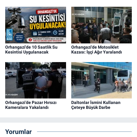
Orhangazi'de 10 Saatlik Su
Orhangazi'de Motosiklet
Kesintisi Uygulanacak
Kazası: İşçi Ağır Yaralandı
Orhangazi’de Pazar Hırsızı
Daltonlar İsmini Kullanan
Kameralara Yakalandı
Çeteye Büyük Darbe
Yorumlar