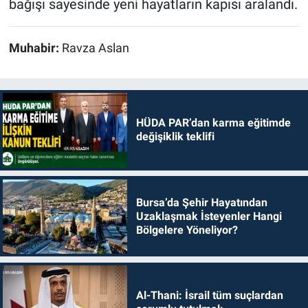
bağışı sayesinde yeni hayatların kapısı aralandı.
Muhabir:
Ravza Aslan
HÜDA PAR’dan karma eğitimde
değişiklik teklifi
Bursa’da Şehir Hayatından
Uzaklaşmak İsteyenler Hangi
Bölgelere Yöneliyor?
Al-Thani: İsrail tüm suçlardan