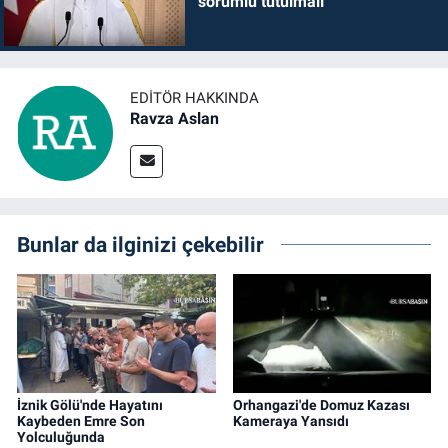
sorumlu tutulmalı
EDITÖR HAKKINDA
Ravza Aslan
Bunlar da ilginizi çekebilir
İznik Gölü'nde Hayatını
Orhangazi'de Domuz Kazası
Kaybeden Emre Son
Kameraya Yansıdı
Yolculuğunda