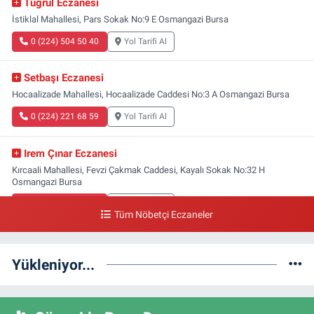
Tuğrul Eczanesi
İstiklal Mahallesi, Pars Sokak No:9 E Osmangazi Bursa
0 (224) 504 50 40
Yol Tarifi Al
Setbaşı Eczanesi
Hocaalizade Mahallesi, Hocaalizade Caddesi No:3 A Osmangazi Bursa
0 (224) 221 68 59
Yol Tarifi Al
Irem Çınar Eczanesi
Kırcaali Mahallesi, Fevzi Çakmak Caddesi, Kayalı Sokak No:32 H
Osmangazi Bursa
0 (224) 253 73 52
Yol Tarifi Al
Tüm Nöbetçi Eczaneler
Yeni Gökçe Eczanesi
Soğanlı Mahallesi, 4.Kaymak Sokak No:47 A Osmangazi Bursa
Yükleniyor...
0 (224) 234 40 42
Yol Tarifi Al