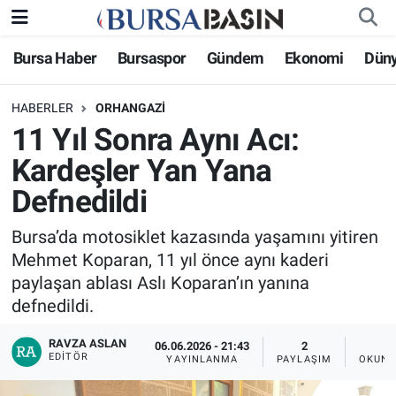
Bursa Haber
Bursaspor
Gündem
Ekonomi
Dün
Bursa Haber
Bursa Nöbetçi Eczaneler
HABERLER
ORHANGAZI
Genel
Bursa Hava Durumu
11 Yıl Sonra Aynı Acı:
Politika
Bursa Namaz Vakitleri
Kardeşler Yan Yana
Defnedildi
Bilim, Teknoloji
Bursa Trafik Yoğunluk Haritası
Bursa’da motosiklet kazasında yaşamını yitiren
KÜLTÜR-SANAT
Süper Lig Puan Durumu ve Fikstür
Mehmet Koparan, 11 yıl önce aynı kaderi
paylaşan ablası Aslı Koparan’ın yanına
Yerel
Tüm Manşetler
defnedildi.
Bursaspor
Son Dakika Haberleri
RAVZA ASLAN
06.06.2026 - 21:43
2
EDITÖR
YAYINLANMA
PAYLAŞIM
OKUNM
Gündem
Haber Arşivi