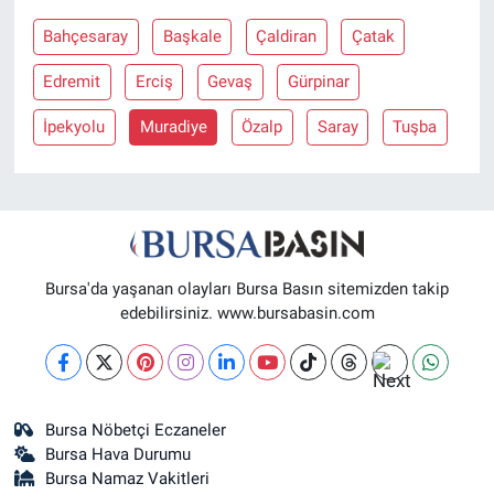
Bahçesaray
Başkale
Çaldiran
Çatak
Nöbetçi Eczaneler
Edremit
Erciş
Gevaş
Gürpinar
İpekyolu
Muradiye
Özalp
Saray
Tuşba
Bursa'da yaşanan olayları Bursa Basın sitemizden takip
edebilirsiniz. www.bursabasin.com
Bursa Nöbetçi Eczaneler
Bursa Hava Durumu
Bursa Namaz Vakitleri