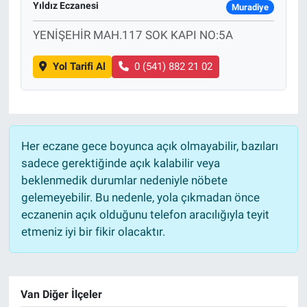
Yıldız Eczanesi
Muradiye
Sağlık
YENİŞEHİR MAH.117 SOK KAPI NO:5A
Eğitim
Yol Tarifi Al
0 (541) 882 21 02
Ekonomi
Dünya
Her eczane gece boyunca açık olmayabilir, bazıları
sadece gerektiğinde açık kalabilir veya
Teknoloji
beklenmedik durumlar nedeniyle nöbete
gelemeyebilir. Bu nedenle, yola çıkmadan önce
Magazin
eczanenin açık olduğunu telefon aracılığıyla teyit
etmeniz iyi bir fikir olacaktır.
Siyaset
Yaşam
Van Diğer İlçeler
Spor