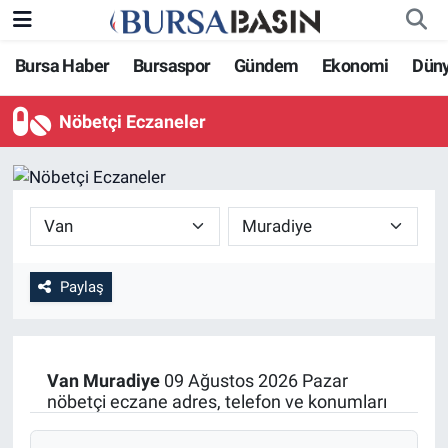
Bursa Haber
Bursaspor
Gündem
Ekonomi
Dün
Bursa Haber
Bursa Nöbetçi Eczaneler
Nöbetçi Eczaneler
Genel
Bursa Hava Durumu
Politika
Bursa Namaz Vakitleri
Bilim, Teknoloji
Bursa Trafik Yoğunluk Haritası
KÜLTÜR-SANAT
Süper Lig Puan Durumu ve Fikstür
Paylaş
Yerel
Tüm Manşetler
Van
Muradiye
09 Ağustos 2026 Pazar
Bursaspor
Son Dakika Haberleri
nöbetçi eczane adres, telefon ve konumları
Gündem
Haber Arşivi