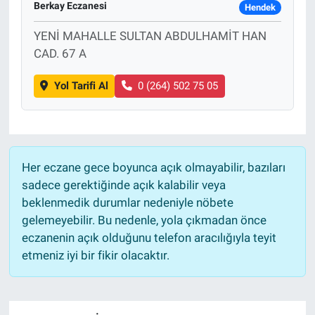
Berkay Eczanesi
Hendek
Sağlık
YENİ MAHALLE SULTAN ABDULHAMİT HAN
CAD. 67 A
Eğitim
Yol Tarifi Al
0 (264) 502 75 05
Ekonomi
Dünya
Her eczane gece boyunca açık olmayabilir, bazıları
Teknoloji
sadece gerektiğinde açık kalabilir veya
beklenmedik durumlar nedeniyle nöbete
Magazin
gelemeyebilir. Bu nedenle, yola çıkmadan önce
eczanenin açık olduğunu telefon aracılığıyla teyit
Siyaset
etmeniz iyi bir fikir olacaktır.
Yaşam
Spor