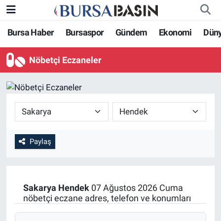
Bursa Haber
Bursaspor
Gündem
Ekonomi
Dün
Bursa Haber
Bursa Nöbetçi Eczaneler
Nöbetçi Eczaneler
Genel
Bursa Hava Durumu
Politika
Bursa Namaz Vakitleri
Bilim, Teknoloji
Bursa Trafik Yoğunluk Haritası
KÜLTÜR-SANAT
Süper Lig Puan Durumu ve Fikstür
Paylaş
Yerel
Tüm Manşetler
Sakarya
Hendek
07 Ağustos 2026 Cuma
Bursaspor
Son Dakika Haberleri
nöbetçi eczane adres, telefon ve konumları
Gündem
Haber Arşivi