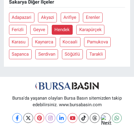
Sakarya Diğer İlçeler
Nöbetçi Eczaneler
Adapazari
Akyazi
Arifiye
Erenler
Ferizli
Geyve
Hendek
Karapürçek
Karasu
Kaynarca
Kocaali
Pamukova
Sapanca
Serdivan
Söğütlü
Tarakli
Bursa'da yaşanan olayları Bursa Basın sitemizden takip
edebilirsiniz. www.bursabasin.com