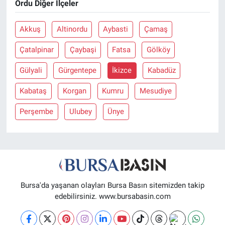
Ordu Diğer İlçeler
Nöbetçi Eczaneler
Akkuş
Altinordu
Aybasti
Çamaş
Çatalpinar
Çaybaşi
Fatsa
Gölköy
Gülyali
Gürgentepe
İkizce
Kabadüz
Kabataş
Korgan
Kumru
Mesudiye
Perşembe
Ulubey
Ünye
Bursa'da yaşanan olayları Bursa Basın sitemizden takip
edebilirsiniz. www.bursabasin.com