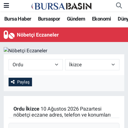
Bursa Haber
Bursaspor
Gündem
Ekonomi
Dün
Bursa Haber
Bursa Nöbetçi Eczaneler
Nöbetçi Eczaneler
Genel
Bursa Hava Durumu
Politika
Bursa Namaz Vakitleri
Bilim, Teknoloji
Bursa Trafik Yoğunluk Haritası
KÜLTÜR-SANAT
Süper Lig Puan Durumu ve Fikstür
Paylaş
Yerel
Tüm Manşetler
Ordu
İkizce
10 Ağustos 2026 Pazartesi
Bursaspor
Son Dakika Haberleri
nöbetçi eczane adres, telefon ve konumları
Gündem
Haber Arşivi