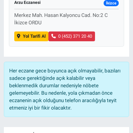
Arzu Eczanesi
İkizce
Sağlık
Merkez Mah. Hasan Kalyoncu Cad. No:2 C
İkizce ORDU
Eğitim
Yol Tarifi Al
0 (452) 371 20 40
Ekonomi
Dünya
Her eczane gece boyunca açık olmayabilir, bazıları
Teknoloji
sadece gerektiğinde açık kalabilir veya
beklenmedik durumlar nedeniyle nöbete
Magazin
gelemeyebilir. Bu nedenle, yola çıkmadan önce
eczanenin açık olduğunu telefon aracılığıyla teyit
Siyaset
etmeniz iyi bir fikir olacaktır.
Yaşam
Spor