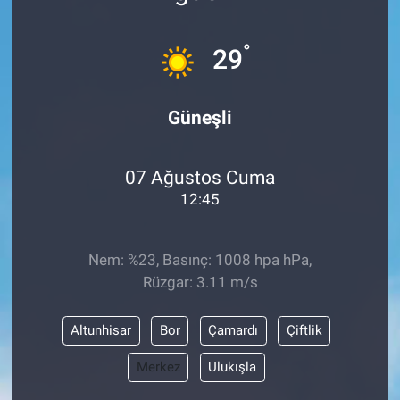
Sağlık
°
29
Eğitim
Güneşli
Ekonomi
Dünya
07 Ağustos Cuma
12:45
Teknoloji
Nem: %23, Basınç: 1008 hpa hPa,
Magazin
Rüzgar: 3.11 m/s
Siyaset
Altunhisar
Bor
Çamardı
Çiftlik
Yaşam
Merkez
Ulukışla
Spor