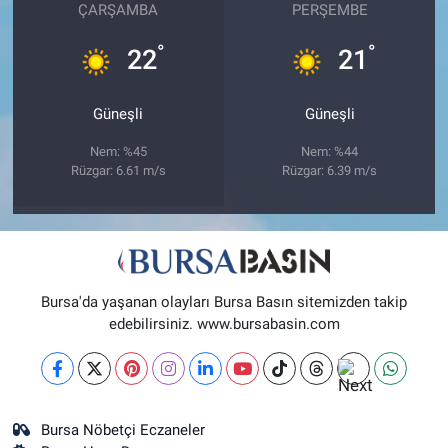
ÇARŞAMBA
PERŞEMBE
°
°
22
21
Güneşli
Güneşli
Nem: %45
Nem: %44
Rüzgar: 6.61 m/s
Rüzgar: 6.39 m/s
Bursa'da yaşanan olayları Bursa Basın sitemizden takip
edebilirsiniz. www.bursabasin.com
Bursa Nöbetçi Eczaneler