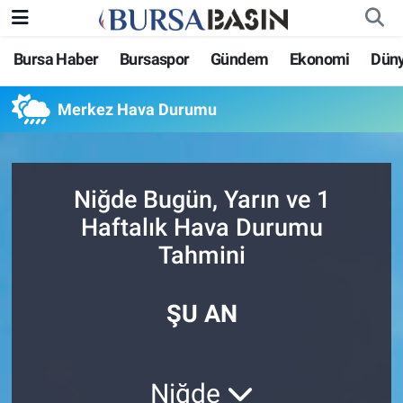
Bursa Haber
Bursaspor
Gündem
Ekonomi
Dün
Bursa Haber
Bursa Nöbetçi Eczaneler
Merkez Hava Durumu
Genel
Bursa Hava Durumu
Politika
Bursa Namaz Vakitleri
Niğde Bugün, Yarın ve 1
Bilim, Teknoloji
Bursa Trafik Yoğunluk Haritası
Haftalık Hava Durumu
Tahmini
KÜLTÜR-SANAT
Süper Lig Puan Durumu ve Fikstür
Yerel
Tüm Manşetler
ŞU AN
Bursaspor
Son Dakika Haberleri
Niğde
Gündem
Haber Arşivi