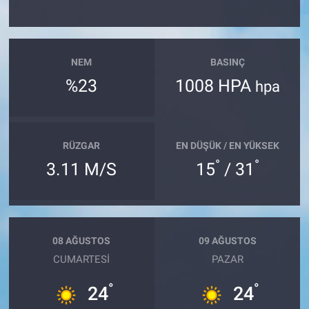
Nöbetçi Eczaneler
NEM
BASINÇ
%23
1008 HPA
hpa
RÜZGAR
EN DÜŞÜK / EN YÜKSEK
°
°
3.11 M/S
15
/ 31
08 AĞUSTOS
09 AĞUSTOS
CUMARTESI
PAZAR
°
°
24
24