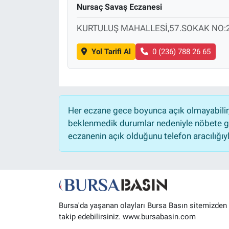
Nursaç Savaş Eczanesi
Sağlık
KURTULUŞ MAHALLESİ,57.SOKAK NO:
Eğitim
Yol Tarifi Al
0 (236) 788 26 65
Ekonomi
Dünya
Her eczane gece boyunca açık olmayabilir, 
Teknoloji
beklenmedik durumlar nedeniyle nöbete ge
eczanenin açık olduğunu telefon aracılığıyla 
Magazin
Siyaset
Yaşam
Bursa'da yaşanan olayları Bursa Basın sitemizden
takip edebilirsiniz. www.bursabasin.com
Spor