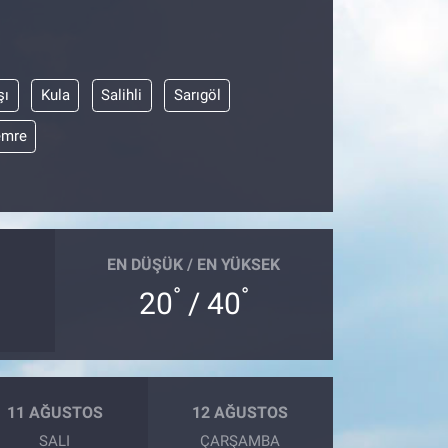
şı
Kula
Salihli
Sarıgöl
emre
EN DÜŞÜK / EN YÜKSEK
°
°
20
/ 40
11 AĞUSTOS
12 AĞUSTOS
SALI
ÇARŞAMBA