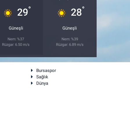
°
°
29
28
Güneşli
Güneşli
Nem: %37
Nem: %39
Rüzgar: 6.50 m/s
Rüzgar: 6.89 m/s
Bursaspor
Sağlık
Dünya