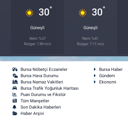
°
°
30
30
Güneşli
Güneşli
Nem: %37
Nem: %41
Rüzgar: 7.89 m/s
Rüzgar: 7.11 m/s
Bursa Nöbetçi Eczaneler
Bursa Haber
Bursa Hava Durumu
Gündem
Bursa Namaz Vakitleri
Ekonomi
Bursa Trafik Yoğunluk Haritası
Puan Durumu ve Fikstür
Tüm Manşetler
Son Dakika Haberleri
Haber Arşivi