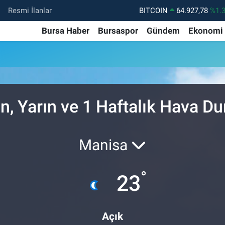
Resmi İlanlar
BITCOIN
64.927,78
%1.
DOLAR
47,5971
%0.
Bursa Haber
Bursaspor
Gündem
Ekonomi
EURO
55,1336
%0.
STERLİN
64,2534
%0.
GRAM ALTIN
6527.85
%0.
n, Yarın ve 1 Haftalık Hava D
BİST100
13.703
%1
Manisa
°
23
Açık