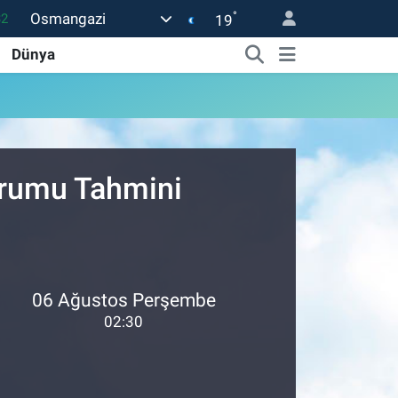
°
Osmangazi
32
19
05
Dünya
18
22
54
urumu Tahmini
1
06 Ağustos Perşembe
02:30