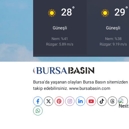
°
°
28
29
Nöbetçi Eczaneler
Güneşli
Güneşli
Nem: %41
Nem: %38
Rüzgar: 5.89 m/s
Rüzgar: 9.19 m/s
Bursa'da yaşanan olayları Bursa Basın sitemizden
takip edebilirsiniz. www.bursabasin.com