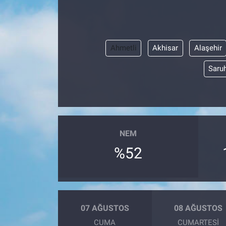
Sağlık
Eğitim
Ahmetli
Akhisar
Alaşehir
Saruh
Ekonomi
Dünya
Teknoloji
NEM
Magazin
%52
Siyaset
Yaşam
07 AĞUSTOS
08 AĞUSTOS
CUMA
CUMARTESI
Spor