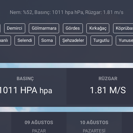
Nem: %52, Basınç: 1011 hpa hPa, Rüzgar: 1.81 m/s
Demirci
Gölmarmara
Gördes
Kırkağaç
Köprüba
anlı
Selendi
Soma
Şehzadeler
Turgutlu
Yunus
BASINÇ
RÜZGAR
1011 HPA
1.81 M/S
hpa
09 AĞUSTOS
10 AĞUSTOS
PAZAR
PAZARTESI