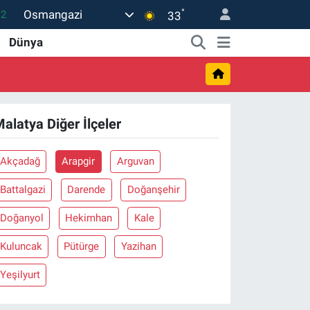
°
Osmangazi
.2
33
17
Dünya
27
35
59
alatya Diğer İlçeler
19
Akçadağ
Arapgir
Arguvan
Battalgazi
Darende
Doğanşehir
Doğanyol
Hekimhan
Kale
Kuluncak
Pütürge
Yazihan
Yeşilyurt