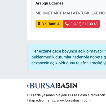
Arapgir Eczanesi
Sağlık
MEHMET AKİF MAH ATATÜRK CAD.NO 
Eğitim
Yol Tarifi Al
0 (422) 811 30 48
Ekonomi
Dünya
Her eczane gece boyunca açık olmayabilir, 
Teknoloji
beklenmedik durumlar nedeniyle nöbete ge
eczanenin açık olduğunu telefon aracılığıyla 
Magazin
Siyaset
Yaşam
Bursa'da yaşanan olayları Bursa Basın sitemizden
takip edebilirsiniz. www.bursabasin.com
Spor