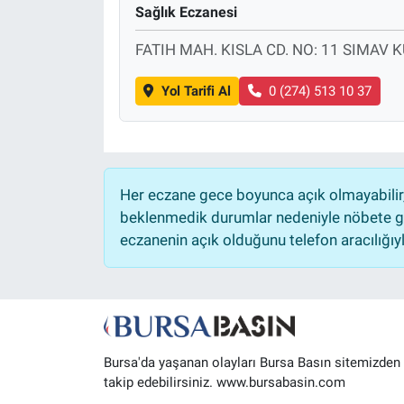
Sağlık Eczanesi
Sağlık
FATIH MAH. KISLA CD. NO: 11 SIMAV 
Eğitim
Yol Tarifi Al
0 (274) 513 10 37
Ekonomi
Dünya
Her eczane gece boyunca açık olmayabilir, 
Teknoloji
beklenmedik durumlar nedeniyle nöbete ge
eczanenin açık olduğunu telefon aracılığıyla 
Magazin
Siyaset
Yaşam
Bursa'da yaşanan olayları Bursa Basın sitemizden
takip edebilirsiniz. www.bursabasin.com
Spor