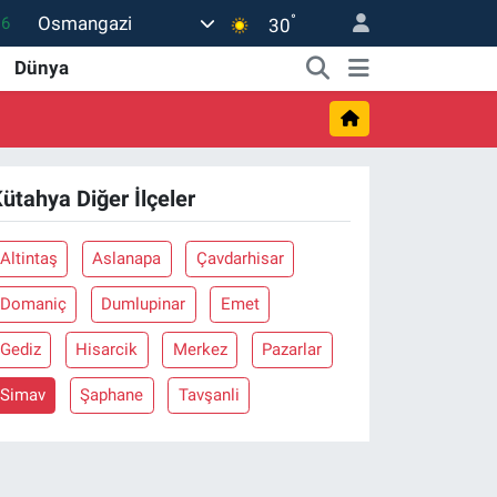
°
Osmangazi
16
30
06
Dünya
02
.2
32
ütahya Diğer İlçeler
8
Altintaş
Aslanapa
Çavdarhisar
Domaniç
Dumlupinar
Emet
Gediz
Hisarcik
Merkez
Pazarlar
Simav
Şaphane
Tavşanli