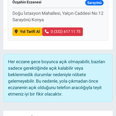
Özşahin Eczanesi
Sarayönü
Sağlık
Doğu İstasyon Mahallesi, Yalçın Caddesi No:12
Sarayönü Konya
Eğitim
Yol Tarifi Al
0 (332) 617 11 75
Ekonomi
Dünya
Her eczane gece boyunca açık olmayabilir, bazıları
Teknoloji
sadece gerektiğinde açık kalabilir veya
beklenmedik durumlar nedeniyle nöbete
Magazin
gelemeyebilir. Bu nedenle, yola çıkmadan önce
eczanenin açık olduğunu telefon aracılığıyla teyit
Siyaset
etmeniz iyi bir fikir olacaktır.
Yaşam
Spor