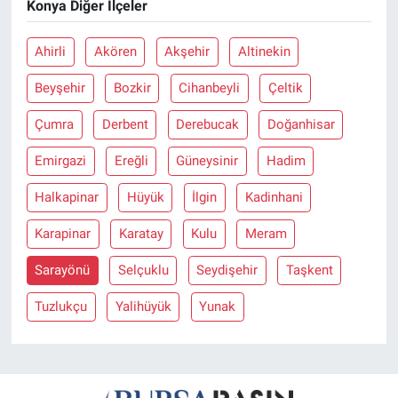
Konya Diğer İlçeler
Nöbetçi Eczaneler
Ahirli
Akören
Akşehir
Altinekin
Beyşehir
Bozkir
Cihanbeyli
Çeltik
Çumra
Derbent
Derebucak
Doğanhisar
Emirgazi
Ereğli
Güneysinir
Hadim
Halkapinar
Hüyük
İlgin
Kadinhani
Karapinar
Karatay
Kulu
Meram
Sarayönü
Selçuklu
Seydişehir
Taşkent
Tuzlukçu
Yalihüyük
Yunak