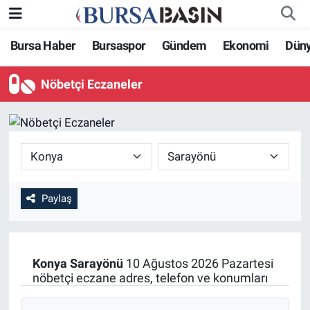
Bursa Haber
Bursaspor
Gündem
Ekonomi
Dün
Bursa Haber
Bursa Nöbetçi Eczaneler
Nöbetçi Eczaneler
Genel
Bursa Hava Durumu
Politika
Bursa Namaz Vakitleri
Bilim, Teknoloji
Bursa Trafik Yoğunluk Haritası
KÜLTÜR-SANAT
Süper Lig Puan Durumu ve Fikstür
Paylaş
Yerel
Tüm Manşetler
Konya
Sarayönü
10 Ağustos 2026 Pazartesi
Bursaspor
Son Dakika Haberleri
nöbetçi eczane adres, telefon ve konumları
Gündem
Haber Arşivi