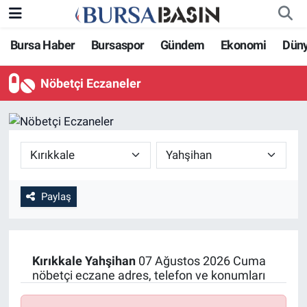
Bursa Haber
Bursaspor
Gündem
Ekonomi
Dün
Bursa Haber
Bursa Nöbetçi Eczaneler
Nöbetçi Eczaneler
Genel
Bursa Hava Durumu
Politika
Bursa Namaz Vakitleri
Bilim, Teknoloji
Bursa Trafik Yoğunluk Haritası
KÜLTÜR-SANAT
Süper Lig Puan Durumu ve Fikstür
Paylaş
Yerel
Tüm Manşetler
Kırıkkale
Yahşihan
07 Ağustos 2026 Cuma
Bursaspor
Son Dakika Haberleri
nöbetçi eczane adres, telefon ve konumları
Gündem
Haber Arşivi