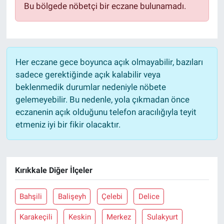
Bu bölgede nöbetçi bir eczane bulunamadı.
Sağlık
Eğitim
Her eczane gece boyunca açık olmayabilir, bazıları
Ekonomi
sadece gerektiğinde açık kalabilir veya
beklenmedik durumlar nedeniyle nöbete
Dünya
gelemeyebilir. Bu nedenle, yola çıkmadan önce
eczanenin açık olduğunu telefon aracılığıyla teyit
Teknoloji
etmeniz iyi bir fikir olacaktır.
Magazin
Kırıkkale Diğer İlçeler
Siyaset
Yaşam
Bahşili
Balişeyh
Çelebi
Delice
Karakeçili
Keskin
Merkez
Sulakyurt
Spor