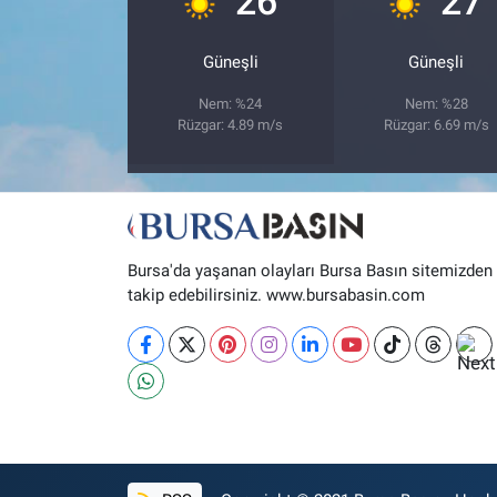
26
27
Nöbetçi Eczaneler
Güneşli
Güneşli
Nem: %24
Nem: %28
Rüzgar: 4.89 m/s
Rüzgar: 6.69 m/s
Bursa'da yaşanan olayları Bursa Basın sitemizden
takip edebilirsiniz. www.bursabasin.com