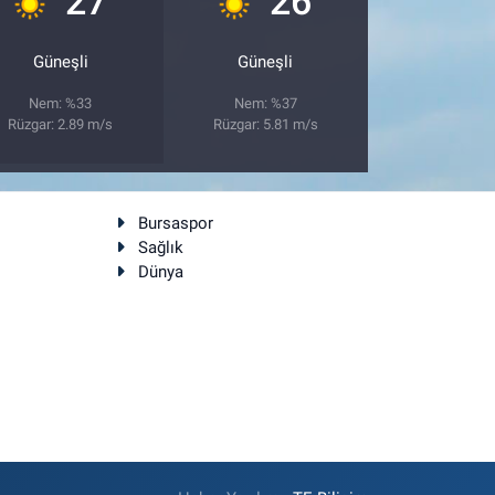
27
26
Güneşli
Güneşli
Nem: %33
Nem: %37
Rüzgar: 2.89 m/s
Rüzgar: 5.81 m/s
Bursaspor
Sağlık
Dünya