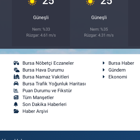
25
25
Güneşli
Güneşli
Nem: %33
Nem: %35
Rüzgar: 4.61 m/s
Rüzgar: 4.31 m/s
Bursa Nöbetçi Eczaneler
Bursa Haber
Bursa Hava Durumu
Gündem
Bursa Namaz Vakitleri
Ekonomi
Bursa Trafik Yoğunluk Haritası
Puan Durumu ve Fikstür
Tüm Manşetler
Son Dakika Haberleri
Haber Arşivi