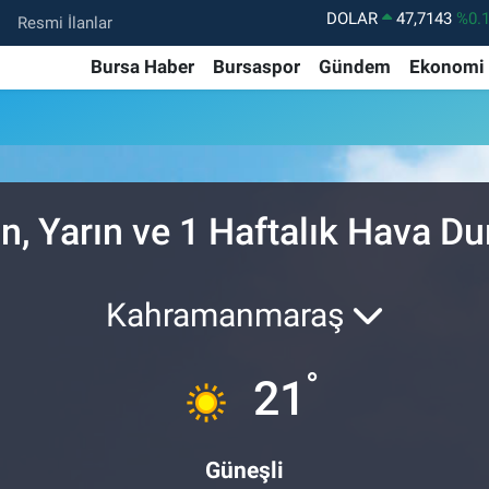
Resmi İlanlar
EURO
55,0317
%-0.
STERLİN
64,2463
%0.
Bursa Haber
Bursaspor
Gündem
Ekonomi
GRAM ALTIN
6574.81
%1.
BİST100
13.799
%7
BITCOIN
64.225,61
%-0.
n, Yarın ve 1 Haftalık Hava D
DOLAR
47,7143
%0.
Kahramanmaraş
°
21
Güneşli