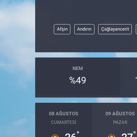
Sağlık
Eğitim
Afşin
Andırın
Çağlayancerit
Ekonomi
Dünya
NEM
Teknoloji
%49
Magazin
Siyaset
08 AĞUSTOS
09 AĞUSTOS
Yaşam
CUMARTESI
PAZAR
°
°
Spor