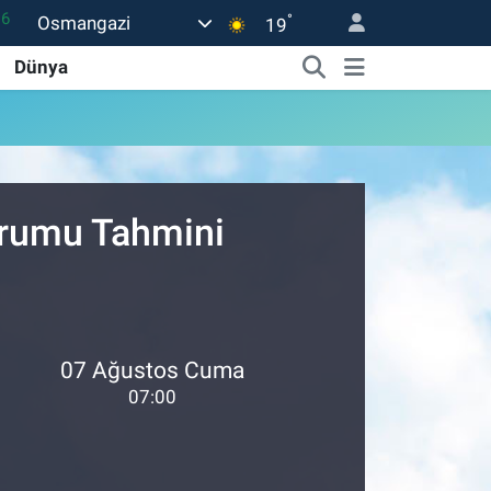
°
Osmangazi
02
19
07
Dünya
44
0
63
urumu Tahmini
16
07 Ağustos Cuma
07:00