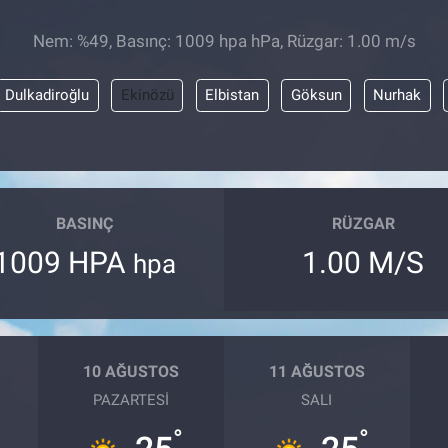
Nem: %49, Basınç: 1009 hpa hPa, Rüzgar: 1.00 m/s
Dulkadiroğlu
Ekinözü
Elbistan
Göksun
Nurhak
BASINÇ
RÜZGAR
1009 HPA
1.00 M/S
hpa
10 AĞUSTOS
11 AĞUSTOS
PAZARTESI
SALI
°
°