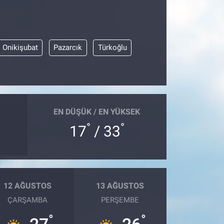
Onikişubat
Pazarcık
Türkoğlu
EN DÜŞÜK / EN YÜKSEK
°
°
17
/ 33
12 AĞUSTOS
13 AĞUSTOS
ÇARŞAMBA
PERŞEMBE
°
°