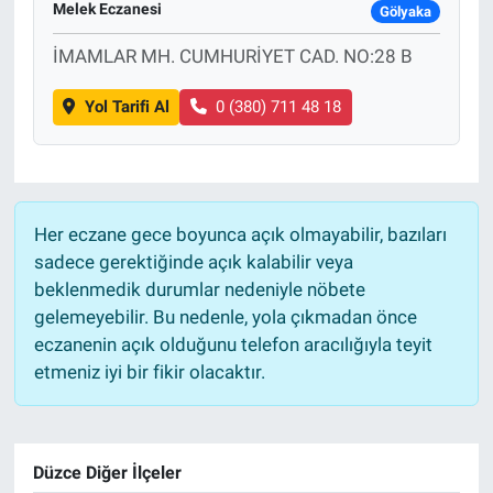
Melek Eczanesi
Gölyaka
Sağlık
İMAMLAR MH. CUMHURİYET CAD. NO:28 B
Eğitim
Yol Tarifi Al
0 (380) 711 48 18
Ekonomi
Dünya
Her eczane gece boyunca açık olmayabilir, bazıları
sadece gerektiğinde açık kalabilir veya
Teknoloji
beklenmedik durumlar nedeniyle nöbete
gelemeyebilir. Bu nedenle, yola çıkmadan önce
Magazin
eczanenin açık olduğunu telefon aracılığıyla teyit
etmeniz iyi bir fikir olacaktır.
Siyaset
Yaşam
Düzce Diğer İlçeler
Spor