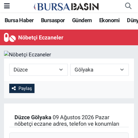
Bursa Haber
Bursaspor
Gündem
Ekonomi
Dün
Bursa Haber
Bursa Nöbetçi Eczaneler
Nöbetçi Eczaneler
Genel
Bursa Hava Durumu
Politika
Bursa Namaz Vakitleri
Bilim, Teknoloji
Bursa Trafik Yoğunluk Haritası
KÜLTÜR-SANAT
Süper Lig Puan Durumu ve Fikstür
Paylaş
Yerel
Tüm Manşetler
Düzce
Gölyaka
09 Ağustos 2026 Pazar
Bursaspor
Son Dakika Haberleri
nöbetçi eczane adres, telefon ve konumları
Gündem
Haber Arşivi