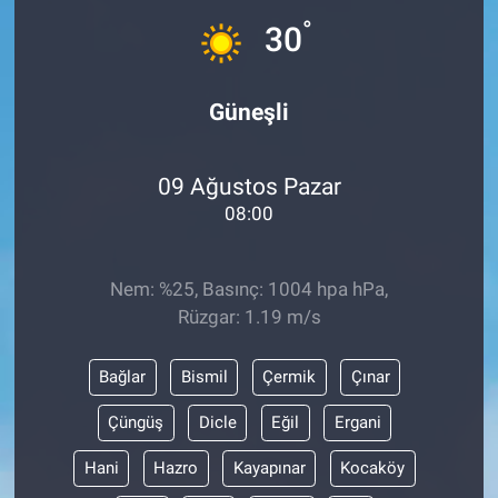
°
30
Sağlık
Eğitim
Güneşli
Ekonomi
09 Ağustos Pazar
Dünya
08:00
Teknoloji
Nem: %25, Basınç: 1004 hpa hPa,
Rüzgar: 1.19 m/s
Magazin
Bağlar
Bismil
Çermik
Çınar
Siyaset
Çüngüş
Dicle
Eğil
Ergani
Yaşam
Hani
Hazro
Kayapınar
Kocaköy
Spor