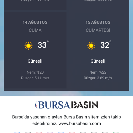
14 AĞUSTOS
15 AĞUSTOS
CUMA
CUMARTESI
°
°
33
32
Güneşli
Güneşli
Nem: %20
Nem: %22
Rüzgar: 5.11 m/s
Rüzgar: 3.69 m/s
Bursa'da yaşanan olayları Bursa Basın sitemizden takip
edebilirsiniz. www.bursabasin.com