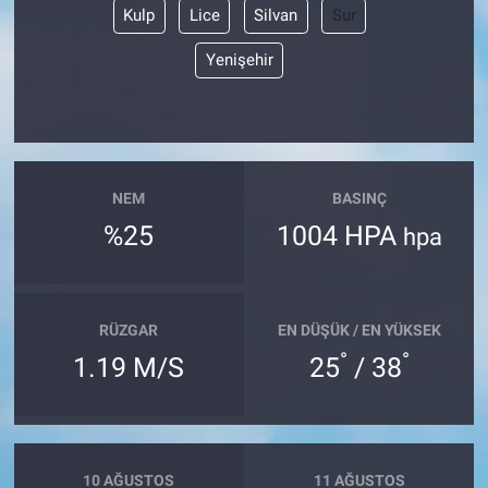
Kulp
Lice
Silvan
Sur
Nöbetçi Eczaneler
Yenişehir
NEM
BASINÇ
%25
1004 HPA
hpa
RÜZGAR
EN DÜŞÜK / EN YÜKSEK
°
°
1.19 M/S
25
/ 38
10 AĞUSTOS
11 AĞUSTOS