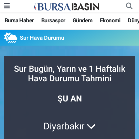
Bursa Haber
Bursaspor
Gündem
Ekonomi
Dün
Bursa Haber
Bursa Nöbetçi Eczaneler
Sur Hava Durumu
Genel
Bursa Hava Durumu
Politika
Bursa Namaz Vakitleri
Sur Bugün, Yarın ve 1 Haftalık
Bilim, Teknoloji
Bursa Trafik Yoğunluk Haritası
Hava Durumu Tahmini
KÜLTÜR-SANAT
Süper Lig Puan Durumu ve Fikstür
ŞU AN
Yerel
Tüm Manşetler
Bursaspor
Son Dakika Haberleri
Diyarbakır
Gündem
Haber Arşivi