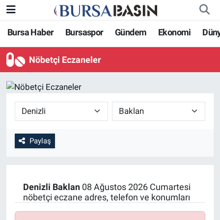
Bursa Haber
Bursaspor
Gündem
Ekonomi
Dün
Bursa Haber
Bursa Nöbetçi Eczaneler
Nöbetçi Eczaneler
Genel
Bursa Hava Durumu
Politika
Bursa Namaz Vakitleri
Bilim, Teknoloji
Bursa Trafik Yoğunluk Haritası
KÜLTÜR-SANAT
Süper Lig Puan Durumu ve Fikstür
Paylaş
Yerel
Tüm Manşetler
Denizli
Baklan
08 Ağustos 2026 Cumartesi
Bursaspor
Son Dakika Haberleri
nöbetçi eczane adres, telefon ve konumları
Gündem
Haber Arşivi