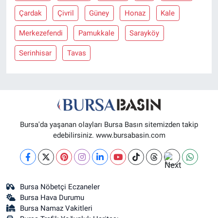
Çardak
Çivril
Güney
Honaz
Kale
Nöbetçi Eczaneler
Merkezefendi
Pamukkale
Sarayköy
Serinhisar
Tavas
Bursa'da yaşanan olayları Bursa Basın sitemizden takip
edebilirsiniz. www.bursabasin.com
Bursa Nöbetçi Eczaneler
Bursa Hava Durumu
Bursa Namaz Vakitleri