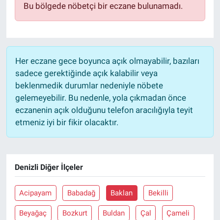
Bu bölgede nöbetçi bir eczane bulunamadı.
Sağlık
Eğitim
Her eczane gece boyunca açık olmayabilir, bazıları
Ekonomi
sadece gerektiğinde açık kalabilir veya
beklenmedik durumlar nedeniyle nöbete
Dünya
gelemeyebilir. Bu nedenle, yola çıkmadan önce
eczanenin açık olduğunu telefon aracılığıyla teyit
Teknoloji
etmeniz iyi bir fikir olacaktır.
Magazin
Denizli Diğer İlçeler
Siyaset
Yaşam
Acipayam
Babadağ
Baklan
Bekilli
Beyağaç
Bozkurt
Buldan
Çal
Çameli
Spor