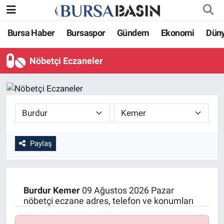
Bursa Haber
Bursaspor
Gündem
Ekonomi
Dün
Bursa Haber
Bursa Nöbetçi Eczaneler
Nöbetçi Eczaneler
Genel
Bursa Hava Durumu
Politika
Bursa Namaz Vakitleri
Bilim, Teknoloji
Bursa Trafik Yoğunluk Haritası
KÜLTÜR-SANAT
Süper Lig Puan Durumu ve Fikstür
Paylaş
Yerel
Tüm Manşetler
Burdur
Kemer
09 Ağustos 2026 Pazar
Bursaspor
Son Dakika Haberleri
nöbetçi eczane adres, telefon ve konumları
Gündem
Haber Arşivi