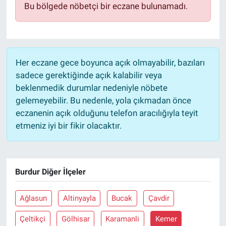
Bu bölgede nöbetçi bir eczane bulunamadı.
Sağlık
Eğitim
Her eczane gece boyunca açık olmayabilir, bazıları
Ekonomi
sadece gerektiğinde açık kalabilir veya
beklenmedik durumlar nedeniyle nöbete
Dünya
gelemeyebilir. Bu nedenle, yola çıkmadan önce
eczanenin açık olduğunu telefon aracılığıyla teyit
Teknoloji
etmeniz iyi bir fikir olacaktır.
Magazin
Burdur Diğer İlçeler
Siyaset
Yaşam
Ağlasun
Altinyayla
Bucak
Çavdir
Çeltikçi
Gölhisar
Karamanli
Kemer
Spor