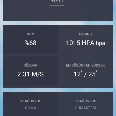
Yedisu
Nöbetçi Eczaneler
NEM
BASINÇ
%68
1015 HPA
hpa
RÜZGAR
EN DÜŞÜK / EN YÜKSEK
°
°
2.31 M/S
12
/ 25
07 AĞUSTOS
08 AĞUSTOS
CUMA
CUMARTESI