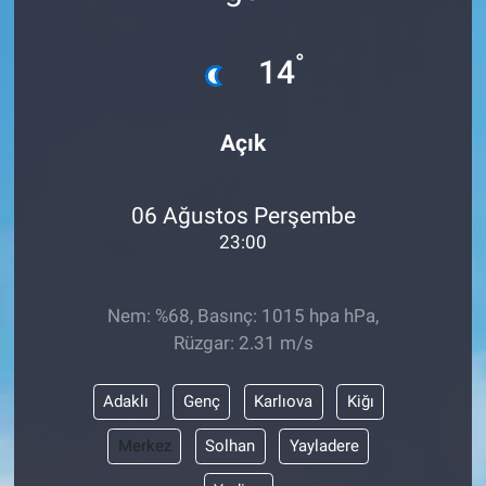
Sağlık
°
14
Eğitim
Açık
Ekonomi
Dünya
06 Ağustos Perşembe
23:00
Teknoloji
Nem: %68, Basınç: 1015 hpa hPa,
Magazin
Rüzgar: 2.31 m/s
Siyaset
Adaklı
Genç
Karlıova
Kiğı
Yaşam
Merkez
Solhan
Yayladere
Spor