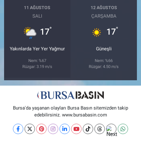
11 AĞUSTOS
12 AĞUSTOS
SALI
ÇARŞAMBA
°
°
17
17
Yakınlarda Yer Yer Yağmur
Güneşli
Nem: %67
Nem: %66
Rüzgar: 3.19 m/s
Rüzgar: 4.50 m/s
Bursa'da yaşanan olayları Bursa Basın sitemizden takip
edebilirsiniz. www.bursabasin.com