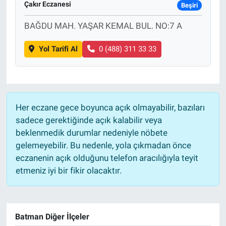
Çakır Eczanesi
Beşiri
Sağlık
BAĞDU MAH. YAŞAR KEMAL BUL. NO:7 A
Eğitim
Yol Tarifi Al
0 (488) 311 33 33
Ekonomi
Dünya
Her eczane gece boyunca açık olmayabilir, bazıları
sadece gerektiğinde açık kalabilir veya
Teknoloji
beklenmedik durumlar nedeniyle nöbete
gelemeyebilir. Bu nedenle, yola çıkmadan önce
Magazin
eczanenin açık olduğunu telefon aracılığıyla teyit
etmeniz iyi bir fikir olacaktır.
Siyaset
Yaşam
Batman Diğer İlçeler
Spor