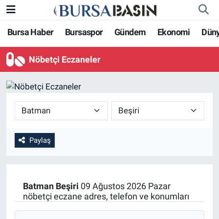
Bursa Haber
Bursaspor
Gündem
Ekonomi
Dün
Bursa Haber
Bursa Nöbetçi Eczaneler
Nöbetçi Eczaneler
Genel
Bursa Hava Durumu
Politika
Bursa Namaz Vakitleri
Bilim, Teknoloji
Bursa Trafik Yoğunluk Haritası
KÜLTÜR-SANAT
Süper Lig Puan Durumu ve Fikstür
Paylaş
Yerel
Tüm Manşetler
Batman
Beşiri
09 Ağustos 2026 Pazar
Bursaspor
Son Dakika Haberleri
nöbetçi eczane adres, telefon ve konumları
Gündem
Haber Arşivi