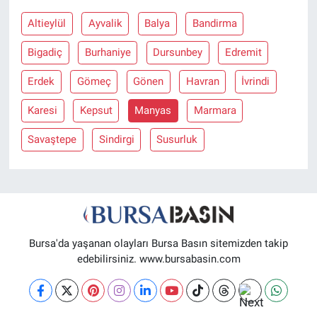
Altieylül
Ayvalik
Balya
Bandirma
Nöbetçi Eczaneler
Bigadiç
Burhaniye
Dursunbey
Edremit
Erdek
Gömeç
Gönen
Havran
İvrindi
Karesi
Kepsut
Manyas
Marmara
Savaştepe
Sindirgi
Susurluk
Bursa'da yaşanan olayları Bursa Basın sitemizden takip
edebilirsiniz. www.bursabasin.com