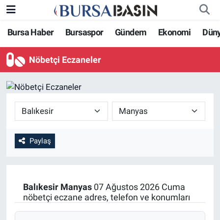
Bursa Haber
Bursaspor
Gündem
Ekonomi
Dün
Bursa Haber
Bursa Nöbetçi Eczaneler
Nöbetçi Eczaneler
Genel
Bursa Hava Durumu
Politika
Bursa Namaz Vakitleri
Bilim, Teknoloji
Bursa Trafik Yoğunluk Haritası
KÜLTÜR-SANAT
Süper Lig Puan Durumu ve Fikstür
Paylaş
Yerel
Tüm Manşetler
Balıkesir
Manyas
07 Ağustos 2026 Cuma
Bursaspor
Son Dakika Haberleri
nöbetçi eczane adres, telefon ve konumları
Gündem
Haber Arşivi