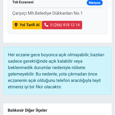
Tok Eczanesi
Manyas
Sağlık
Çarşıiçi Mh.Belediye Dükkanları No.1
Eğitim
Yol Tarifi Al
0 (266) 818 12 14
Ekonomi
Dünya
Her eczane gece boyunca açık olmayabilir, bazıları
sadece gerektiğinde açık kalabilir veya
Teknoloji
beklenmedik durumlar nedeniyle nöbete
gelemeyebilir. Bu nedenle, yola çıkmadan önce
Magazin
eczanenin açık olduğunu telefon aracılığıyla teyit
etmeniz iyi bir fikir olacaktır.
Siyaset
Yaşam
Balıkesir Diğer İlçeler
Spor