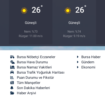
°
°
26
26
Güneşli
Güneşli
Nem: %73
Nem: %74
Rüzgar: 11.00 m/s
Rüzgar: 9.19 m/s
Bursa Nöbetçi Eczaneler
Bursa Haber
Bursa Hava Durumu
Gündem
Bursa Namaz Vakitleri
Ekonomi
Bursa Trafik Yoğunluk Haritası
Puan Durumu ve Fikstür
Tüm Manşetler
Son Dakika Haberleri
Haber Arşivi