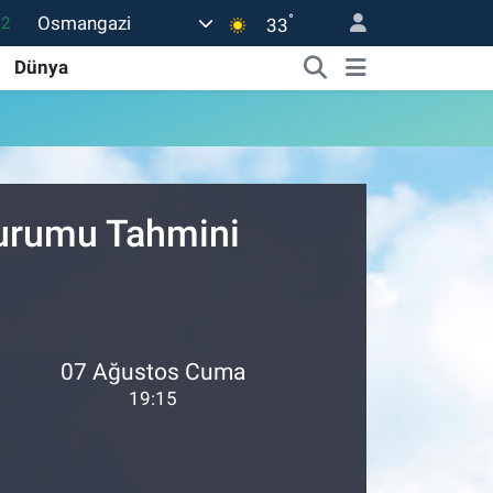
°
Osmangazi
.2
33
17
Dünya
27
35
12
Durumu Tahmini
19
07 Ağustos Cuma
19:15