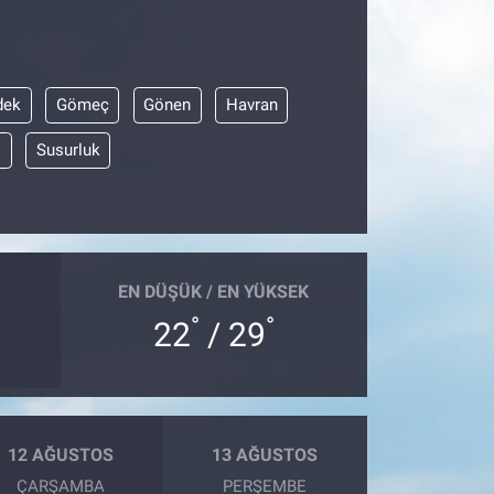
dek
Gömeç
Gönen
Havran
ı
Susurluk
EN DÜŞÜK / EN YÜKSEK
°
°
22
/ 29
12 AĞUSTOS
13 AĞUSTOS
ÇARŞAMBA
PERŞEMBE