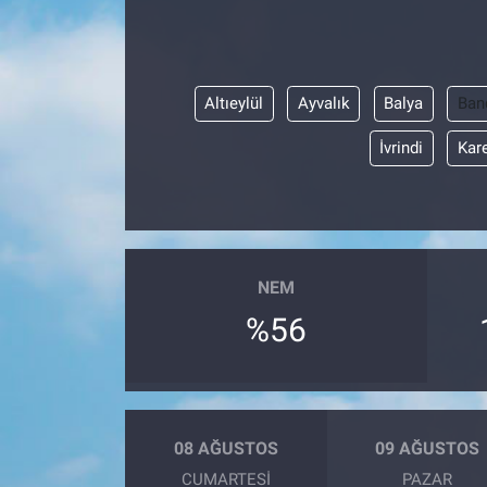
Sağlık
Eğitim
Altıeylül
Ayvalık
Balya
Ban
İvrindi
Kar
Ekonomi
Dünya
Teknoloji
NEM
Magazin
%56
Siyaset
Yaşam
08 AĞUSTOS
09 AĞUSTOS
CUMARTESI
PAZAR
Spor