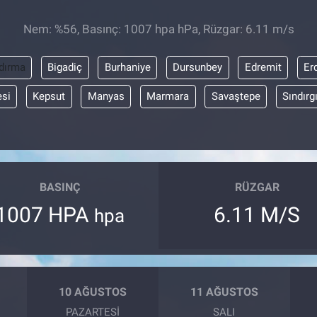
Nem: %56, Basınç: 1007 hpa hPa, Rüzgar: 6.11 m/s
dırma
Bigadiç
Burhaniye
Dursunbey
Edremit
Er
esi
Kepsut
Manyas
Marmara
Savaştepe
Sındırg
BASINÇ
RÜZGAR
1007 HPA
6.11 M/S
hpa
10 AĞUSTOS
11 AĞUSTOS
PAZARTESI
SALI