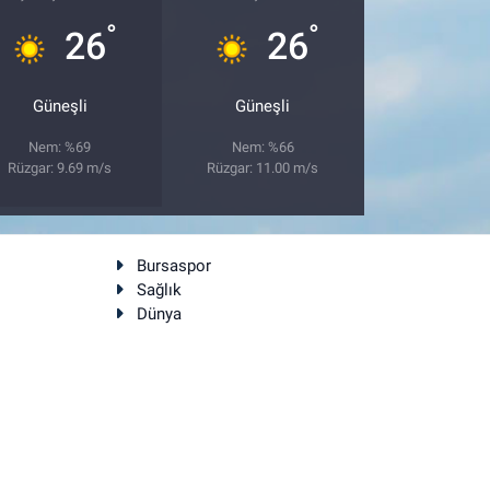
°
°
26
26
Güneşli
Güneşli
Nem: %69
Nem: %66
Rüzgar: 9.69 m/s
Rüzgar: 11.00 m/s
Bursaspor
Sağlık
Dünya