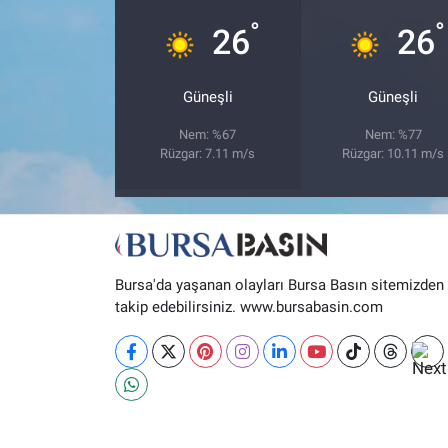
°
°
26
26
Nöbetçi Eczaneler
Güneşli
Güneşli
Nem: %67
Nem: %77
Rüzgar: 7.11 m/s
Rüzgar: 10.11 m/s
Bursa'da yaşanan olayları Bursa Basın sitemizden
takip edebilirsiniz. www.bursabasin.com