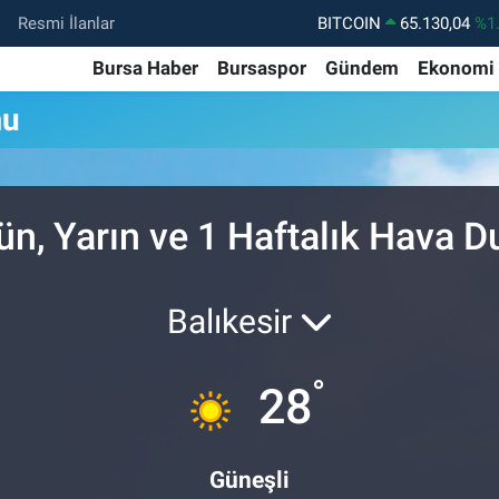
Resmi İlanlar
BITCOIN
65.130,04
%1
DOLAR
47,7106
%0.
Bursa Haber
Bursaspor
Gündem
Ekonomi
EURO
55,1652
%0.
mu
STERLİN
64,4046
%0.
GRAM ALTIN
6618.49
%2.
n, Yarın ve 1 Haftalık Hava 
BİST100
13.773
%-
Balıkesir
°
28
Güneşli