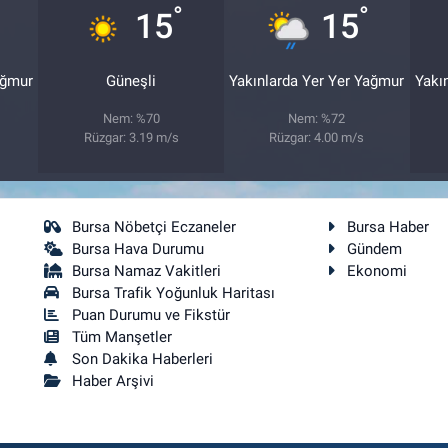
°
°
15
15
ağmur
Güneşli
Yakınlarda Yer Yer Yağmur
Yakı
Nem: %70
Nem: %72
Rüzgar: 3.19 m/s
Rüzgar: 4.00 m/s
Bursa Nöbetçi Eczaneler
Bursa Haber
Bursa Hava Durumu
Gündem
Bursa Namaz Vakitleri
Ekonomi
Bursa Trafik Yoğunluk Haritası
Puan Durumu ve Fikstür
Tüm Manşetler
Son Dakika Haberleri
Haber Arşivi