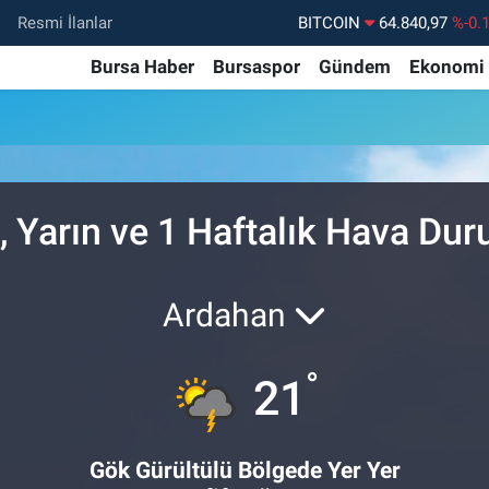
Resmi İlanlar
BITCOIN
64.840,97
%-0.
DOLAR
47,7436
%0.
Bursa Haber
Bursaspor
Gündem
Ekonomi
EURO
55,2510
%0.
STERLİN
64,4811
%0.
GRAM ALTIN
6660.55
%
n, Yarın ve 1 Haftalık Hava Du
BİST100
13.779
%-
Ardahan
°
21
Gök Gürültülü Bölgede Yer Yer