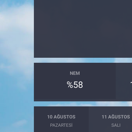
Sağlık
Eğitim
Ekonomi
Dünya
Teknoloji
NEM
%58
Magazin
Siyaset
Yaşam
10 AĞUSTOS
11 AĞUSTOS
PAZARTESI
SALI
Spor