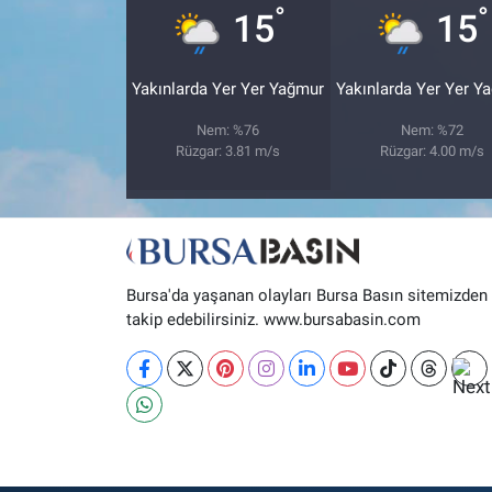
°
°
15
15
Nöbetçi Eczaneler
Yakınlarda Yer Yer Yağmur
Yakınlarda Yer Yer Y
Nem: %76
Nem: %72
Rüzgar: 3.81 m/s
Rüzgar: 4.00 m/s
Bursa'da yaşanan olayları Bursa Basın sitemizden
takip edebilirsiniz. www.bursabasin.com