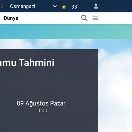
°
Osmangazi
15
33
18
Dünya
32
38
0
rumu Tahmini
14
09 Ağustos Pazar
10:00