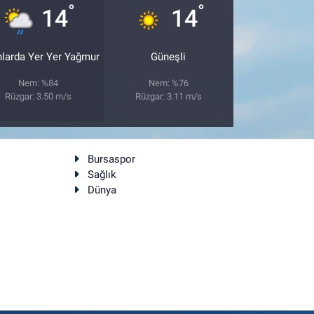
°
°
14
14
nlarda Yer Yer Yağmur
Güneşli
Nem: %84
Nem: %76
Rüzgar: 3.50 m/s
Rüzgar: 3.11 m/s
Bursaspor
Sağlık
Dünya