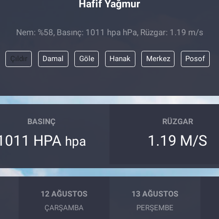
Hafif Yağmur
Nem: %58, Basınç: 1011 hpa hPa, Rüzgar: 1.19 m/s
Çıldır
Damal
Göle
Hanak
Merkez
Posof
BASINÇ
RÜZGAR
1011 HPA
1.19 M/S
hpa
12 AĞUSTOS
13 AĞUSTOS
ÇARŞAMBA
PERŞEMBE