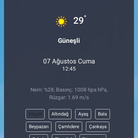
Sağlık
°
29
Eğitim
Güneşli
Ekonomi
Dünya
07 Ağustos Cuma
12:45
Teknoloji
Nem: %28, Basınç: 1008 hpa hPa,
Magazin
Rüzgar: 1.69 m/s
Siyaset
Akyurt
Altındağ
Ayaş
Bala
Yaşam
Beypazarı
Çamlıdere
Çankaya
Spor