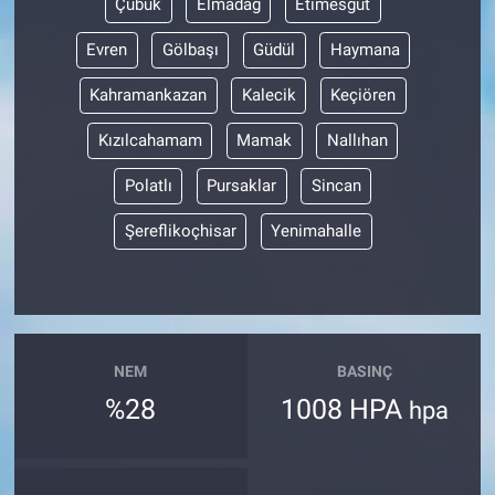
Çubuk
Elmadağ
Etimesgut
Evren
Gölbaşı
Güdül
Haymana
Nöbetçi Eczaneler
Kahramankazan
Kalecik
Keçiören
Kızılcahamam
Mamak
Nallıhan
Polatlı
Pursaklar
Sincan
Şereflikoçhisar
Yenimahalle
NEM
BASINÇ
%28
1008 HPA
hpa