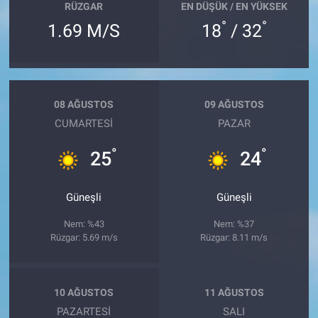
RÜZGAR
EN DÜŞÜK / EN YÜKSEK
°
°
1.69 M/S
18
/ 32
08 AĞUSTOS
09 AĞUSTOS
CUMARTESI
PAZAR
°
°
25
24
Güneşli
Güneşli
Nem: %43
Nem: %37
Rüzgar: 5.69 m/s
Rüzgar: 8.11 m/s
10 AĞUSTOS
11 AĞUSTOS
PAZARTESI
SALI