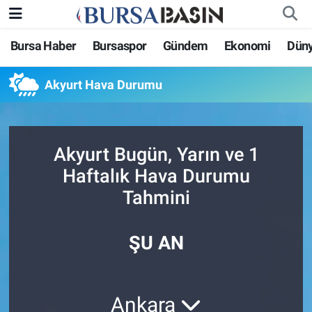
Bursa Haber
Bursaspor
Gündem
Ekonomi
Dün
Bursa Haber
Bursa Nöbetçi Eczaneler
Akyurt Hava Durumu
Genel
Bursa Hava Durumu
Politika
Bursa Namaz Vakitleri
Akyurt Bugün, Yarın ve 1
Bilim, Teknoloji
Bursa Trafik Yoğunluk Haritası
Haftalık Hava Durumu
Tahmini
KÜLTÜR-SANAT
Süper Lig Puan Durumu ve Fikstür
Yerel
Tüm Manşetler
ŞU AN
Bursaspor
Son Dakika Haberleri
Ankara
Gündem
Haber Arşivi