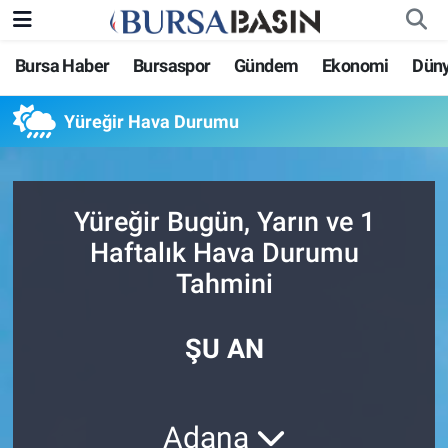
Bursa Haber
Bursaspor
Gündem
Ekonomi
Dün
Bursa Haber
Bursa Nöbetçi Eczaneler
Yüreğir Hava Durumu
Genel
Bursa Hava Durumu
Politika
Bursa Namaz Vakitleri
Yüreğir Bugün, Yarın ve 1
Bilim, Teknoloji
Bursa Trafik Yoğunluk Haritası
Haftalık Hava Durumu
Tahmini
KÜLTÜR-SANAT
Süper Lig Puan Durumu ve Fikstür
Yerel
Tüm Manşetler
ŞU AN
Bursaspor
Son Dakika Haberleri
Adana
Gündem
Haber Arşivi