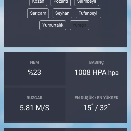
Kozan
Pozantı
Saimbeyli
Sarıçam
Seyhan
Tufanbeyli
Nöbetçi Eczaneler
Yumurtalık
Yüreğir
NEM
BASINÇ
%23
1008 HPA
hpa
RÜZGAR
EN DÜŞÜK / EN YÜKSEK
°
°
5.81 M/S
15
/ 32