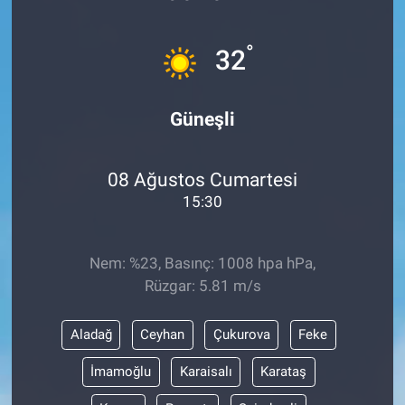
Sağlık
°
32
Eğitim
Güneşli
Ekonomi
Dünya
08 Ağustos Cumartesi
15:30
Teknoloji
Nem: %23, Basınç: 1008 hpa hPa,
Magazin
Rüzgar: 5.81 m/s
Siyaset
Aladağ
Ceyhan
Çukurova
Feke
Yaşam
İmamoğlu
Karaisalı
Karataş
Spor