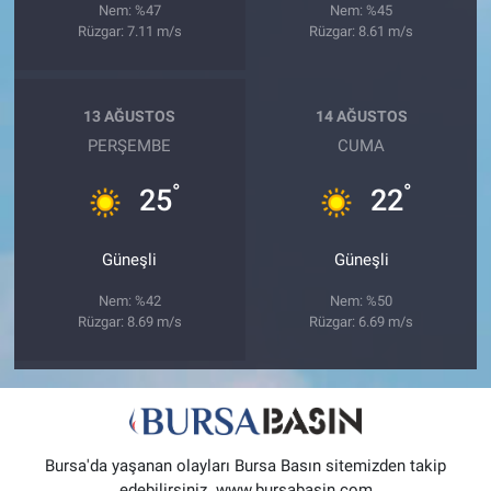
Nem: %47
Nem: %45
Rüzgar: 7.11 m/s
Rüzgar: 8.61 m/s
13 AĞUSTOS
14 AĞUSTOS
PERŞEMBE
CUMA
°
°
25
22
Güneşli
Güneşli
Nem: %42
Nem: %50
Rüzgar: 8.69 m/s
Rüzgar: 6.69 m/s
Bursa'da yaşanan olayları Bursa Basın sitemizden takip
edebilirsiniz. www.bursabasin.com