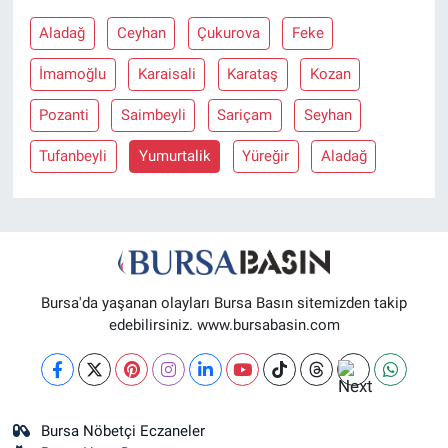
Aladağ
Ceyhan
Çukurova
Feke
Nöbetçi Eczaneler
İmamoğlu
Karaisali
Karataş
Kozan
Pozanti
Saimbeyli
Sariçam
Seyhan
Tufanbeyli
Yumurtalik
Yüreğir
Aladağ
Bursa'da yaşanan olayları Bursa Basın sitemizden takip
edebilirsiniz. www.bursabasin.com
Bursa Nöbetçi Eczaneler