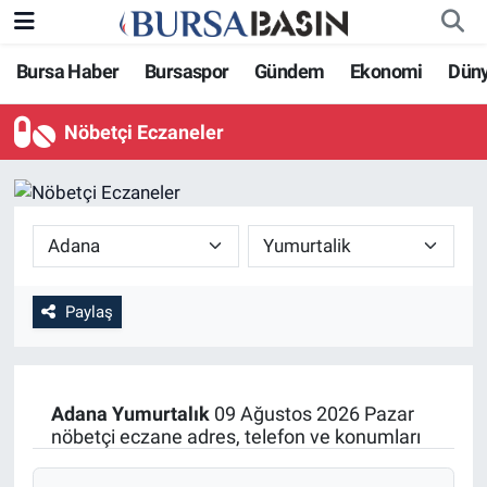
Bursa Haber
Bursaspor
Gündem
Ekonomi
Dün
Bursa Haber
Bursa Nöbetçi Eczaneler
Nöbetçi Eczaneler
Genel
Bursa Hava Durumu
Politika
Bursa Namaz Vakitleri
Bilim, Teknoloji
Bursa Trafik Yoğunluk Haritası
KÜLTÜR-SANAT
Süper Lig Puan Durumu ve Fikstür
Paylaş
Yerel
Tüm Manşetler
Adana
Yumurtalık
09 Ağustos 2026 Pazar
Bursaspor
Son Dakika Haberleri
nöbetçi eczane adres, telefon ve konumları
Gündem
Haber Arşivi