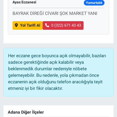
Ayas Eczanesi
Yumurtalık
Sağlık
BAYRAK DİREĞİ CİVARI ŞOK MARKET YANI
Eğitim
Yol Tarifi Al
0 (322) 671 43 43
Ekonomi
Dünya
Her eczane gece boyunca açık olmayabilir, bazıları
sadece gerektiğinde açık kalabilir veya
Teknoloji
beklenmedik durumlar nedeniyle nöbete
gelemeyebilir. Bu nedenle, yola çıkmadan önce
Magazin
eczanenin açık olduğunu telefon aracılığıyla teyit
etmeniz iyi bir fikir olacaktır.
Siyaset
Yaşam
Adana Diğer İlçeler
Spor